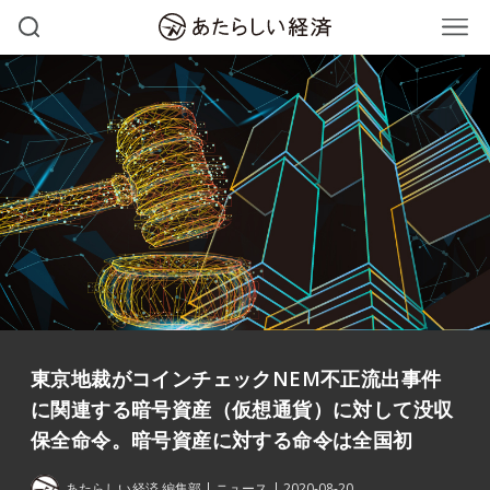
東京地裁がコインチェックNEM不正流出事件
に関連する暗号資産（仮想通貨）に対して没収
保全命令。暗号資産に対する命令は全国初
あたらしい経済 編集部
ニュース
2020-08-20