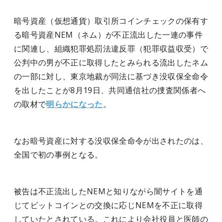
暗号資産（仮想通貨）取引所コインチェックの保有す
る暗号資産NEM（ネム）が不正流出した一連の事件
に関連し、組織犯罪処罰法違反罪（犯罪収益収受）で
公判中の男が不正に取得したとみられる流出したネム
の一部に対し、東京地裁が同法に基づき没収保全命令
を出したことが8月19日、共同通信社の捜査関係者へ
の取材で
明らかになった
。
なお暗号資産に対する没収保全命令が出されたのは、
全国で初の事例となる。
被告は不正流出したNEMと知りながら闇サイトを通
じてビットコインとの交換に応じNEMを不正に取得
していたとされている。これにより会社役員と医師の