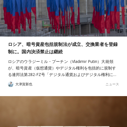
ロシア、暗号資産包括規制法が成立、交換業者を登録
制に。国内決済禁止は継続
ロシアのウラジーミル・プーチン（Vladimir Putin）大統領
が、暗号資産（仮想通貨）やデジタル権利を包括的に規制す
る連邦法第282-FZ号「デジタル通貨およびデジタル権利に…
ニュース
大津賀新也