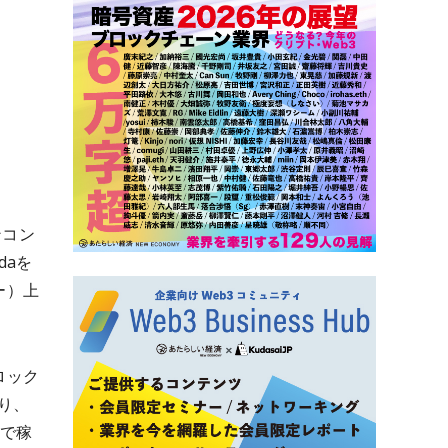
ンコン
daを
ー）上
ロック
り、
上で稼