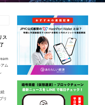
リス
了
eam
シアム
し
接続
プリ