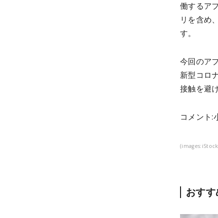
働するア
リを含め、
す。
今回のア
新型コロ
接触を避
コメント:
(images:iSto
おすす