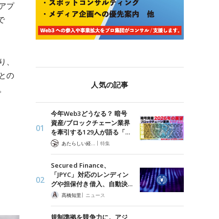
アプ
で
り、
との
人気の記事
。
今年Web3どうなる？ 暗号
資産/ブロックチェーン業界
を牽引する129人が語る「…
|
あたらしい経済 編集部
特集
Secured Finance、
「JPYC」対応のレンディン
グや担保付き借入、自動決…
|
髙橋知里
ニュース
規制準拠を競争力に。アジ