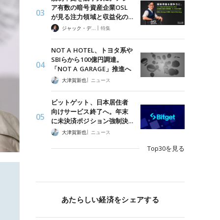
ア有数の暗号資産企業OSL
が見る注力領域と収益化の…
|
ジャック・デロン（Jack Derong）
特集
NOT A HOTEL、トヨタ系や
SBIらから100億円調達。
「NOT A GARAGE」推進へ
|
大津賀新也
ニュース
ビットゲット、日本居住者
向けサービス終了へ。年末
に未決済ポジション強制決…
|
大津賀新也
ニュース
Top30を見る
あたらしい経済をシェアする