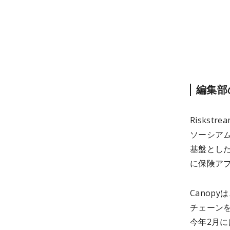
編集部
Risks
ソーシアム
基盤とした
に保険ア
Canop
チェーン
今年2月