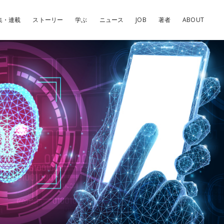
集・連載
ストーリー
学ぶ
ニュース
JOB
著者
ABOUT