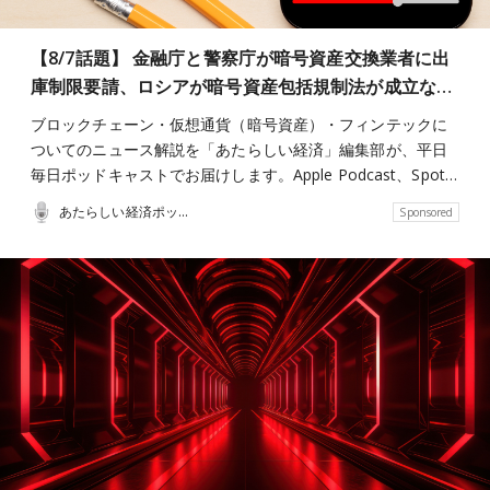
【8/7話題】 金融庁と警察庁が暗号資産交換業者に出
庫制限要請、ロシアが暗号資産包括規制法が成立な…
ブロックチェーン・仮想通貨（暗号資産）・フィンテックに
ついてのニュース解説を「あたらしい経済」編集部が、平日
毎日ポッドキャストでお届けします。Apple Podcast、Spot…
あたらしい経済ポッドキャスト
Sponsored