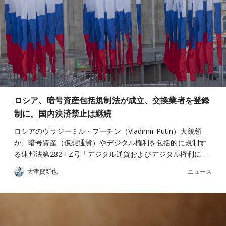
ロシア、暗号資産包括規制法が成立、交換業者を登録
制に。国内決済禁止は継続
ロシアのウラジーミル・プーチン（Vladimir Putin）大統領
が、暗号資産（仮想通貨）やデジタル権利を包括的に規制す
る連邦法第282-FZ号「デジタル通貨およびデジタル権利に…
ニュース
大津賀新也