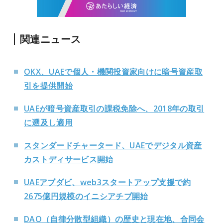
関連ニュース
OKX、UAEで個人・機関投資家向けに暗号資産取
引を提供開始
UAEが暗号資産取引の課税免除へ、2018年の取引
に遡及し適用
スタンダードチャータード、UAEでデジタル資産
カストディサービス開始
UAEアブダビ、web3スタートアップ支援で約
2675億円規模のイニシアチブ開始
DAO（自律分散型組織）の歴史と現在地、合同会