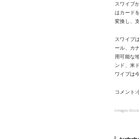
スワイプが
はカード
変換し、
スワイプ
ール、カナ
用可能な地
ンド、米
ワイプは
コメント:
(images:iStock