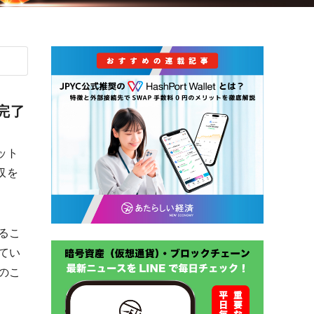
を完了
ット
収を
るこ
てい
のこ