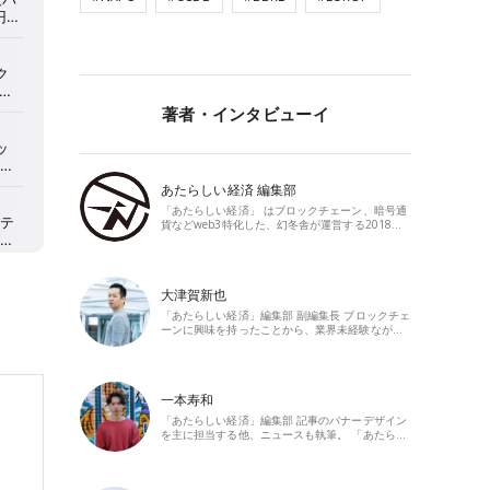
著者・インタビューイ
あたらしい経済 編集部
「あたらしい経済」 はブロックチェーン、暗号通
貨などweb3特化した、幻冬舎が運営する2018…
大津賀新也
「あたらしい経済」編集部 副編集長 ブロックチェ
ーンに興味を持ったことから、業界未経験なが…
一本寿和
「あたらしい経済」編集部 記事のバナーデザイン
を主に担当する他、ニュースも執筆。 「あたら…