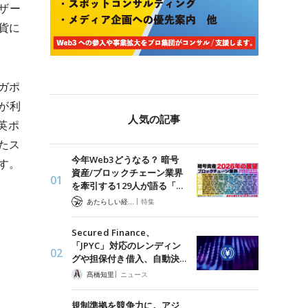
ーザー
貨に
ガポ
ドが利
人気の記事
英ポ
たス
今年Web3どうなる？ 暗号
す。
資産/ブロックチェーン業界
を牽引する129人が語る「…
|
あたらしい経済 編集部
特集
Secured Finance、
「JPYC」対応のレンディン
グや担保付き借入、自動決…
|
髙橋知里
ニュース
規制準拠を競争力に。アジ