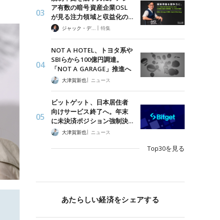
ア有数の暗号資産企業OSL
が見る注力領域と収益化の…
|
ジャック・デロン（Jack Derong）
特集
NOT A HOTEL、トヨタ系や
SBIらから100億円調達。
「NOT A GARAGE」推進へ
|
大津賀新也
ニュース
ビットゲット、日本居住者
向けサービス終了へ。年末
に未決済ポジション強制決…
|
大津賀新也
ニュース
Top30を見る
あたらしい経済をシェアする