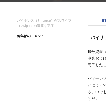
バイナンス（Binance）がスワイプ
（Swipe）の買収を完了
編集部のコメント
バイナ
暗号資産（
事業および
完了したこ
バイナン
とによっ
る。中で
とだ。