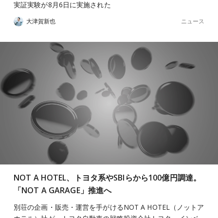
実証実験が8月6日に実施された
ニュース
大津賀新也
NOT A HOTEL、トヨタ系やSBIらから100億円調達。
「NOT A GARAGE」推進へ
別荘の企画・販売・運営を手がけるNOT A HOTEL（ノットア