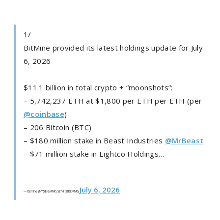
1/
BitMine provided its latest holdings update for July
6, 2026
$11.1 billion in total crypto + “moonshots”:
– 5,742,237 ETH at $1,800 per ETH per ETH (per
@coinbase
)
– 206 Bitcoin (BTC)
– $180 million stake in Beast Industries
@MrBeast
– $71 million stake in Eightco Holdings…
July 6, 2026
— Bitmine (NYSE-BMNR) $ETH (@BitMNR)