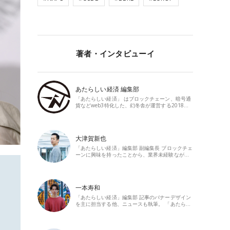
著者・インタビューイ
あたらしい経済 編集部
「あたらしい経済」 はブロックチェーン、暗号通
貨などweb3特化した、幻冬舎が運営する2018…
大津賀新也
「あたらしい経済」編集部 副編集長 ブロックチェ
ーンに興味を持ったことから、業界未経験なが…
一本寿和
「あたらしい経済」編集部 記事のバナーデザイン
を主に担当する他、ニュースも執筆。 「あたら…