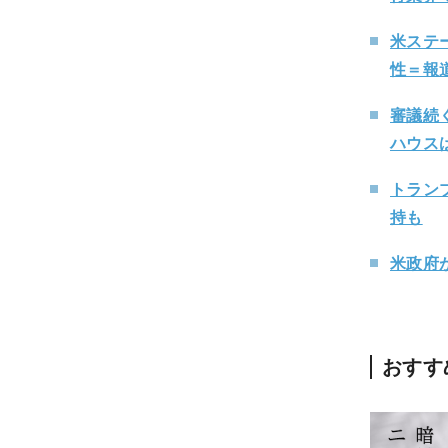
米ステ
性＝報
審議続
ハウス
トランプ
持も
米政府
おすす