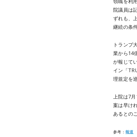
領職を利
院議員は
ずれも、
継続の条
トランプ大
業から14
が報じてい
イン「T
理規定を
上院は7
案は早け
あるとの
参考：
報道