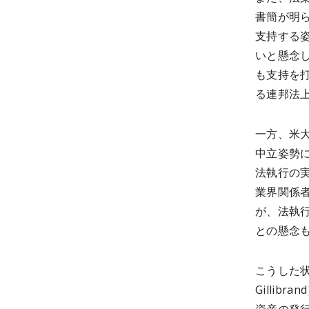
書簡が明
支持する
いと懸念
も支持を
る連邦法
一方、米
中立姿勢
法執行の
業界関係
が、法執
との懸念
こうした状
Gilli