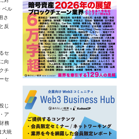
に対
・ベル
用さ
と反
るセ
に向
クチ
ーセ
投じ
ラ・ア
の財務
は大統