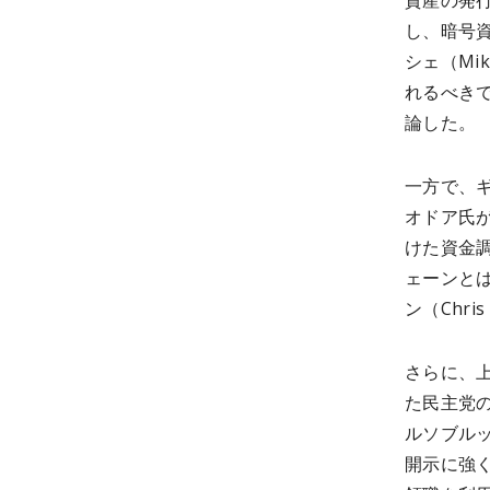
資産の発
し、暗号資
シェ（Mi
れるべき
論した。
一方で、
オドア氏
けた資金
ェーンと
ン（Chr
さらに、
た民主党の
ルソブルッ
開示に強