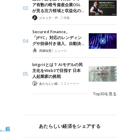
ア有数の暗号資産企業OSL
が見る注力領域と収益化の…
|
ジャック・デロン（Jack Derong）
特集
Secured Finance、
「JPYC」対応のレンディン
グや担保付き借入、自動決…
|
髙橋知里
ニュース
bitgritとは？ AIモデルの民
主化をWeb3で目指す 日本
人起業家の挑戦
|
あたらしい経済 編集部
ストーリー
Top30を見る
あたらしい経済をシェアする
意。銀