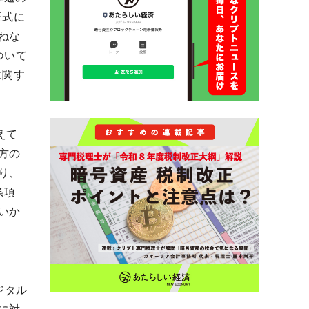
正式に
ねな
ついて
に関す
えて
方の
り、
条項
いか
ジタル