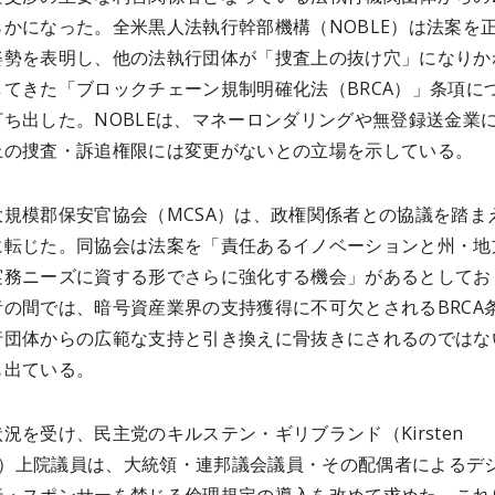
らかになった。全米黒人法執行幹部機構（NOBLE）は法案を
姿勢を表明し、他の法執行団体が「捜査上の抜け穴」になりか
してきた「ブロックチェーン規制明確化法（BRCA）」条項に
打ち出した。NOBLEは、マネーロンダリングや無登録送金業
上の捜査・訴追権限には変更がないとの立場を示している。
大規模郡保安官協会（MCSA）は、政権関係者との協議を踏ま
に転じた。同協会は法案を「責任あるイノベーションと州・地
実務ニーズに資する形でさらに強化する機会」があるとしてお
者の間では、暗号資産業界の支持獲得に不可欠とされるBRCA
行団体からの広範な支持と引き換えに骨抜きにされるのではな
も出ている。
況を受け、民主党のキルステン・ギリブランド（Kirsten
brand）上院議員は、大統領・連邦議会議員・その配偶者によるデ