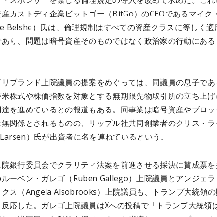
行・スポンサーを禁じる倫理規定の導入を改めて求めた。これ
産カストディ企業ビットゴー（BitGo）のCEOであるマイク
ke Belshe）氏は、倫理規制はすべての資産クラスに等しく適
であり、問題は暗号資産そのものではなく政治家の行動にある
ギリブランド上院議員の提案をめぐっては、同議員の息子であ
が米株式や株価指数を対象とする無期限先物取引所の立ち上げ
調達を進めているとの報道もある。同事業は暗号資産やブロッ
は無関係とされるものの、リップル社共同創業者のクリス・ラ
is Larsen）氏が出資者に名を連ねているという。
上院銀行委員会でクラリティ法案を前進させる採決に賛成票を
ルーベン・ガレゴ（Ruben Gallego）上院議員とアンジェ
クス（Angela Alsobrooks）上院議員も、トランプ大統領
く反応した。ガレゴ上院議員はXへの投稿で「トランプ大統領