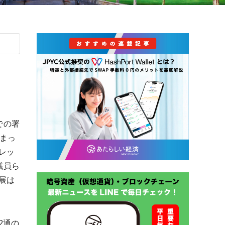
での署
まっ
レッ
議員ら
展は
2通の