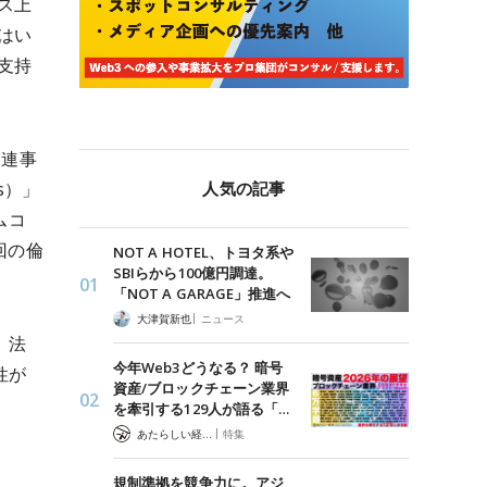
ス上
はい
支持
関連事
人気の記事
s）」
ムコ
回の倫
NOT A HOTEL、トヨタ系や
SBIらから100億円調達。
「NOT A GARAGE」推進へ
|
大津賀新也
ニュース
、法
今年Web3どうなる？ 暗号
性が
資産/ブロックチェーン業界
を牽引する129人が語る「…
|
あたらしい経済 編集部
特集
規制準拠を競争力に。アジ