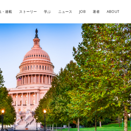
集・連載
ストーリー
学ぶ
ニュース
JOB
著者
ABOUT