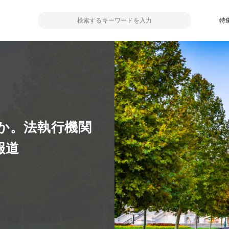
特
か。法執行機関
報道