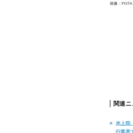
画像：PIXTA
関連ニ
米上院
行業界