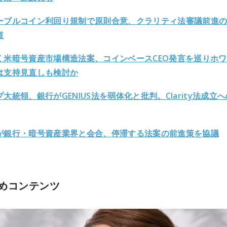
ーブルコイン利回り規制で原則合意、クラリティ法審議前進
道
く米暗号資産市場構造法案、コインベースCEO発言を巡りホ
は支持見直しも検討か
大統領、銀行がGENIUS法を弱体化と批判。Clarity法成立
が銀行・暗号資産業界と会合、停滞する法案の前進策を協議
めコンテンツ