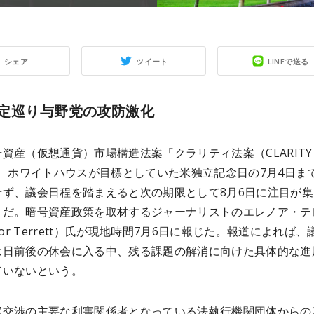
シェア
ツイート
LINEで送る
定巡り与野党の攻防激化
資産（仮想通貨）市場構造法案「クラリティ法案（CLARITY
は、ホワイトハウスが目標としていた米独立記念日の7月4日ま
せず、議会日程を踏まえると次の期限として8月6日に注目が集
うだ。暗号資産政策を取材するジャーナリストのエレノア・テ
anor Terrett）氏が現地時間7月6日に報じた。報道によれば、
念日前後の休会に入る中、残る課題の解消に向けた具体的な進
ていないという。
案交渉の主要な利害関係者となっている法執行機関団体からの