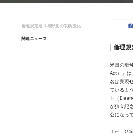
倫理規定巡り与野党の攻防激化
関連ニュース
倫理規
米国の暗号
Act）」
名は実現
ているよ
ト（Ele
が独立記
公になっ
また、法