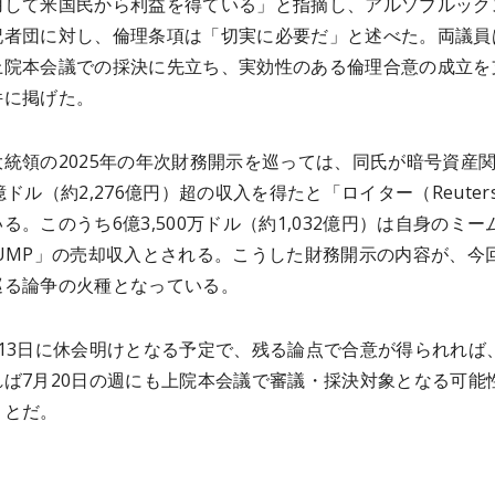
用して米国民から利益を得ている」と指摘し、アルソブルック
記者団に対し、倫理条項は「切実に必要だ」と述べた。両議員
上院本会議での採決に先立ち、実効性のある倫理合意の成立を
件に掲げた。
統領の2025年の年次財務開示を巡っては、同氏が暗号資産
億ドル
（約2,276億円）
超の収入を得たと「ロイター（Reuter
る。このうち6億3,500万ドル（約1,032億円）は自身のミー
RUMP」の売却収入とされる。こうした財務開示の内容が、今
巡る論争の火種となっている。
月13日に休会明けとなる予定で、残る論点で合意が得られれば
れば7月20日の週にも上院本会議で審議・採決対象となる可能
ことだ。