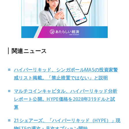
関連ニュース
ハイパーリキッド、シンガポールMASの投資家警
戒リスト掲載。「禁止措置ではない」と説明
マルチコインキャピタル、ハイパーリキッド分析
レポート公開。HYPE価格を2028年319ドルと試
算
21シェアーズ、「ハイパーリキッド（HYPE）」現
物ETFの週次・月次オプション開始