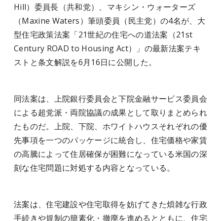
Hill）委員長（共和党）、マキシン・ウォーターズ
（Maxine Waters）筆頭委員（民主党）の4名が、大
型住宅政策法案「21世紀の住宅への道法案（21st
Century ROAD to Housing Act）」の最新法案テキ
ストと条文解説を6月16日に公開した。
同法案は、上院銀行委員会と下院金融サービス委員会
による超党派・両院協議の成果として取りまとめられ
たものだ。上院、下院、ホワイトハウスそれぞれの優
先事項を一つのパッケージに統合し、住宅価格や家賃
の高騰によって住居確保が困難になっている米国の深
刻な住宅問題に対処する内容となっている。
法案は、住宅建設や住宅取得を妨げてきた煩雑な行政
手続きや規制の簡素化・撤廃を進めるとともに、住宅