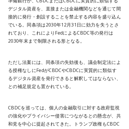
準備銀行が、CBDCまたはCBDCに実質的に類似する
デジタル資産を、直接または金融機関などを通じて間
接的に発行・創設することを禁止する内容を盛り込ん
でいる。同条項は2030年12月31日に効力を失うとさ
れており、これによりFedによるCBDC等の発行は
2030年末まで制限される形となる。
ただし法案には、同条項の失効後も、議会制定法によ
る授権なしにFedがCBDCやCBDCに実質的に類似す
るデジタル資産を発行できると解釈してはならない、
との補足規定も置かれている。
CBDCを巡っては、個人の金融取引に対する政府監視
の強化やプライバシー侵害につながるとの懸念が、共
和党を中心に提起されてきた。トランプ政権もCBDC