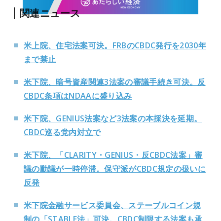
関連ニュース
米上院、住宅法案可決。FRBのCBDC発行を2030年
まで禁止
米下院、暗号資産関連3法案の審議手続き可決。反
CBDC条項はNDAAに盛り込み
米下院、GENIUS法案など3法案の本採決を延期。
CBDC巡る党内対立で
米下院、「CLARITY・GENIUS・反CBDC法案」審
議の動議が一時停滞。保守派がCBDC規定の扱いに
反発
米下院金融サービス委員会、ステーブルコイン規
制の「STABLE法」可決。CBDC制限する法案も承