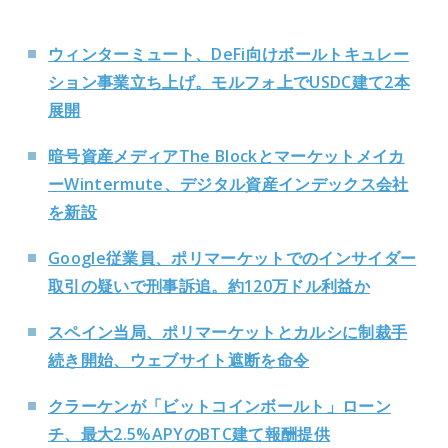
ウィンターミュート、DeFi向けボールトキュレー
ション事業立ち上げ。モルフォ上でUSDC建て2本
展開
暗号資産メディアThe Blockとマーケットメイカ
ーWintermute、デジタル資産インデックス会社
を新設
Google従業員、ポリマーケットでのインサイダー
取引の疑いで刑事訴追。約120万ドル利益か
スペイン当局、ポリマーケットとカルシに制裁手
続き開始、ウェブサイト遮断を命令
クラーケンが「ビットコインボールト」ローン
チ、最大2.5%APYのBTC建て報酬提供