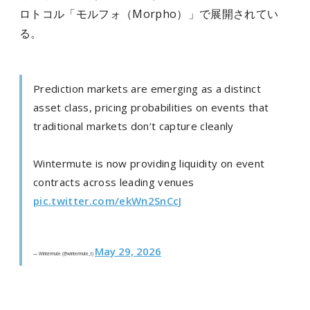
ロトコル「モルフォ（Morpho）」で展開されてい
る。
Prediction markets are emerging as a distinct
asset class, pricing probabilities on events that
traditional markets don’t capture cleanly
Wintermute is now providing liquidity on event
contracts across leading venues
pic.twitter.com/ekWn2SnCcJ
May 29, 2026
— Wintermute (@wintermute_t)