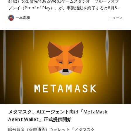
a16z）の出資先であるWeb3ゲームスタジオ「プルーフオブ
プレイ（Proof of Play）」が、事業活動を終了すると8月5…
ニュース
一本寿和
メタマスク、AIエージェント向け「MetaMask
Agent Wallet」正式提供開始
暗号資産（仮想通貨）ウォレット「メタマスク