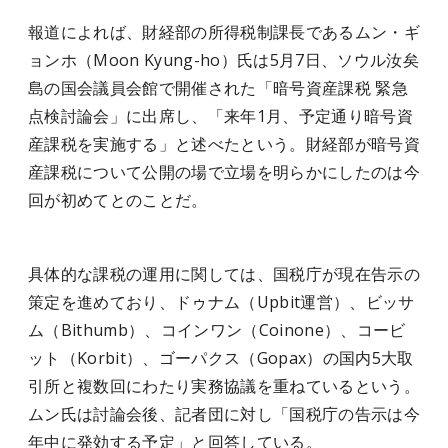
報道によれば、財経部の所得税制課長であるムン・ギ
ョンホ（Moon Kyung-ho）氏は5月7日、ソウル汝矣
島の国会議員会館で開催された「暗号資産課税 緊急
点検討論会」に出席し、「来年1月、予定通り暗号資
産課税を実施する」と述べたという。財経部が暗号資
産課税について公開の場で立場を明らかにしたのは今
回が初めてとのことだ。
具体的な課税の運用に関しては、国税庁が現在告示の
策定を進めており、ドゥナム（Upbit運営）、ビッサ
ム（Bithumb）、コインワン（Coinone）、コービ
ット（Korbit）、ゴーパクス（Gopax）の国内5大取
引所と複数回にわたり実務協議を重ねているという。
ムン氏は討論会後、記者団に対し「国税庁の告示は今
年中に発効する予定」と回答している。