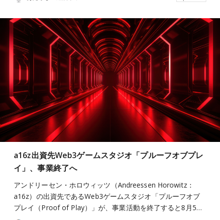
a16z出資先Web3ゲームスタジオ「プルーフオブプレ
イ」、事業終了へ
アンドリーセン・ホロウィッツ（Andreessen Horowitz：
a16z）の出資先であるWeb3ゲームスタジオ「プルーフオブ
プレイ（Proof of Play）」が、事業活動を終了すると8月5…