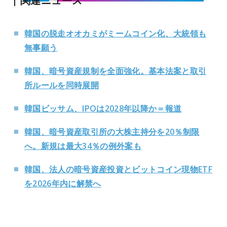
関連ニュース
韓国の脱走オオカミがミームコイン化、大統領も
無事願う
韓国、暗号資産規制を全面強化。基本法案と取引
所ルールを同時展開
韓国ビッサム、IPOは2028年以降か＝報道
韓国、暗号資産取引所の大株主持分を20％制限
へ。新規は最大34％の例外案も
韓国、法人の暗号資産投資とビットコイン現物ETF
を2026年内に解禁へ