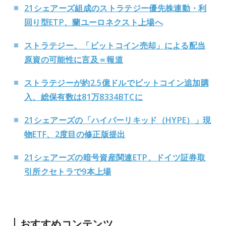
21シェアーズ組成のストラテジー優先株連動・利
回り型ETP、蘭ユーロネクスト上場へ
ストラテジー、「ビットコイン売却」による配当
原資の可能性に言及＝報道
ストラテジーが約2.5億ドルでビットコイン追加購
入、総保有数は81万8334BTCに
21シェアーズの「ハイパーリキッド（HYPE）」現
物ETF、2度目の修正版提出
21シェアーズの暗号資産関連ETP、ドイツ証券取
引所クセトラで9本上場
おすすめコンテンツ