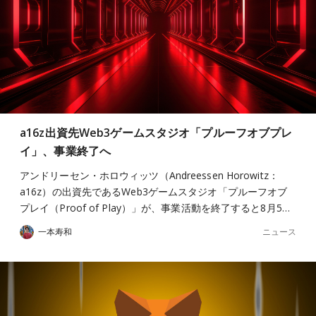
a16z出資先Web3ゲームスタジオ「プルーフオブプレ
イ」、事業終了へ
アンドリーセン・ホロウィッツ（Andreessen Horowitz：
a16z）の出資先であるWeb3ゲームスタジオ「プルーフオブ
プレイ（Proof of Play）」が、事業活動を終了すると8月5…
ニュース
一本寿和