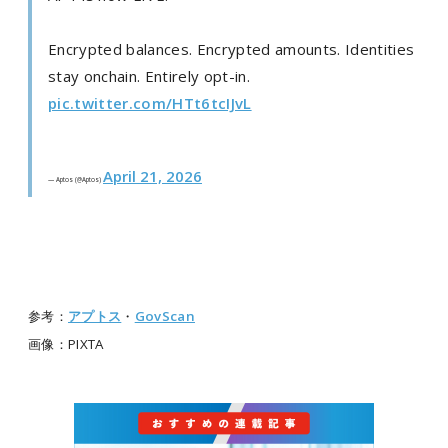
Encrypted balances. Encrypted amounts. Identities
stay onchain. Entirely opt-in.
pic.twitter.com/HTt6tcIJvL
April 21, 2026
— Aptos (@Aptos)
参考：
アプトス
・
GovScan
画像：PIXTA