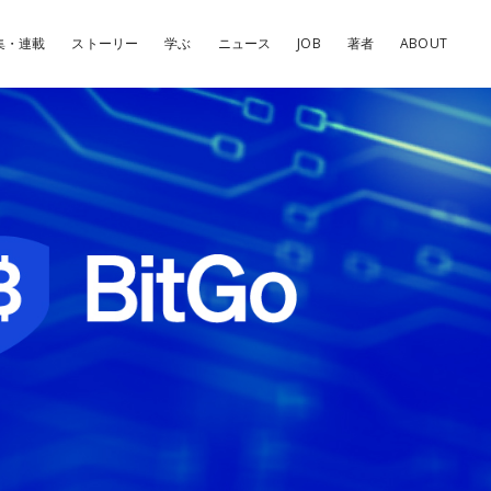
集・連載
ストーリー
学ぶ
ニュース
JOB
著者
ABOUT