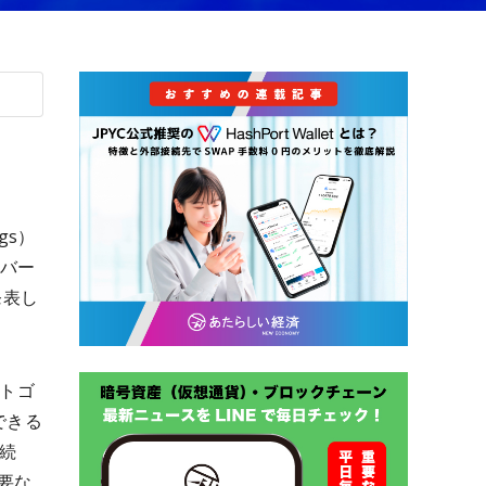
gs）
ーバー
に発表し
ットゴ
できる
接続
要な