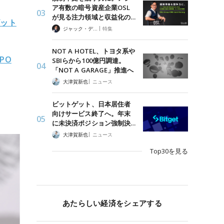
ア有数の暗号資産企業OSL
が見る注力領域と収益化の…
ビット
|
ジャック・デロン（Jack Derong）
特集
NOT A HOTEL、トヨタ系や
PO
SBIらから100億円調達。
「NOT A GARAGE」推進へ
|
大津賀新也
ニュース
ビットゲット、日本居住者
向けサービス終了へ。年末
に未決済ポジション強制決…
|
大津賀新也
ニュース
Top30を見る
あたらしい経済をシェアする