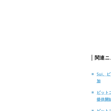
関連ニ
Sui、
加
ビット
提供開
ビット