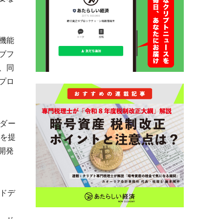
機能
ブフ
、同
プロ
ンダー
報を提
開発
ードデ