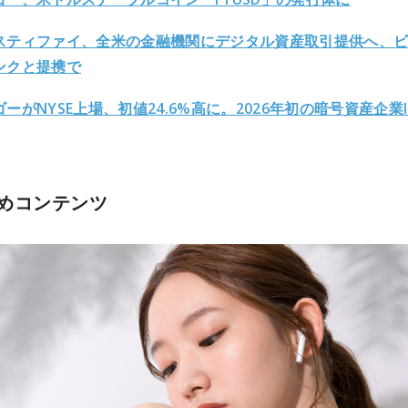
スティファイ、全米の金融機関にデジタル資産取引提供へ、
ンクと提携で
ーがNYSE上場、初値24.6%高に。2026年初の暗号資産企業I
めコンテンツ