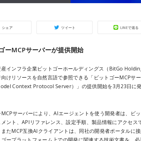
シェア
ツイート
LINEで送る
ゴーMCPサーバーが提供開始
産インフラ企業ビットゴーホールディングス（BitGo Holdin
者向けリソースを自然言語で参照できる「ビットゴーMCPサ
Model Context Protocol Server）」の提供開始を3月23日
MCPサーバーにより、AIエージェントを使う開発者は、ビ
ュメント、APIリファレンス、設定手順、製品情報にアクセス
またMCP互換AIクライアントは、同社の開発者ポータルに
トゴープラットフォーム上での開発に関連する技術文書を、必