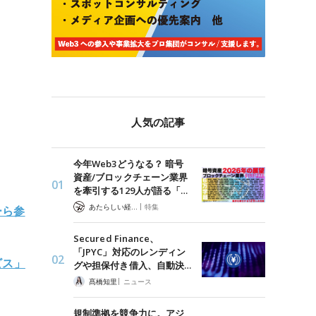
人気の記事
今年Web3どうなる？ 暗号
資産/ブロックチェーン業界
を牽引する129人が語る「…
|
あたらしい経済 編集部
特集
ーら参
Secured Finance、
「JPYC」対応のレンディン
ビス」
グや担保付き借入、自動決…
|
髙橋知里
ニュース
規制準拠を競争力に。アジ