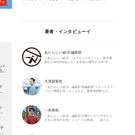
著者・インタビューイ
あたらしい経済 編集部
「あたらしい経済」 はブロックチェーン、暗号通
貨などweb3特化した、幻冬舎が運営する2018…
大津賀新也
「あたらしい経済」編集部 副編集長 ブロックチェ
ーンに興味を持ったことから、業界未経験なが…
一本寿和
「あたらしい経済」編集部 記事のバナーデザイン
を主に担当する他、ニュースも執筆。 「あたら…