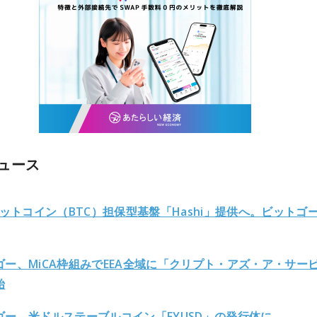
ュース
ビットコイン（BTC）担保型基盤「Hashi」提供へ。ビットゴ
ゴー、MiCA枠組みでEEA全域に「クリプト・アズ・ア・サー
始
ゴー、米ドルステーブルコイン「FYUSD」の発行体に