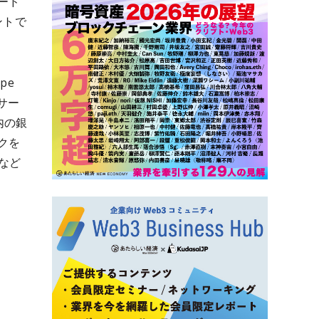
コード
ントで
pe
サー
域内の銀
クを
など