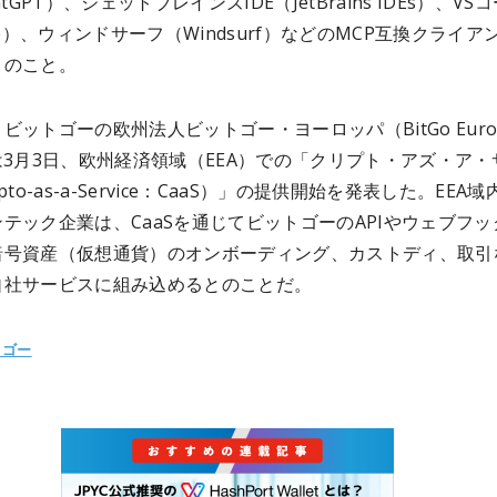
atGPT）、ジェットブレインズIDE（JetBrains IDEs）、VS
ode）、ウィンドサーフ（Windsurf）などのMCP互換クライア
とのこと。
ビットゴーの欧州法人ビットゴー・ヨーロッパ（BitGo Euro
は3月3日、欧州経済領域（EEA）での「クリプト・アズ・ア・
pto-as-a-Service：CaaS）」の提供開始を発表した。EEA
テック企業は、CaaSを通じてビットゴーのAPIやウェブフッ
暗号資産（仮想通貨）のオンボーディング、カストディ、取引
自社サービスに組み込めるとのことだ。
トゴー