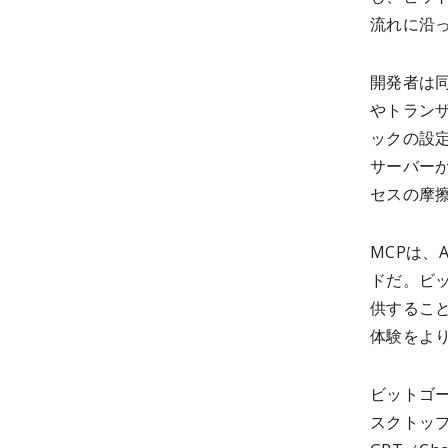
流れに沿
開発者は
やトラン
ックの設
サーバー
セスの摩
MCPは、
ドだ。ビ
供するこ
体験をよ
ビットゴー
スクトップ（