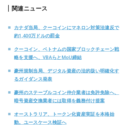
関連ニュース
カナダ当局、クーコインにマネロン対策法違反で
約1,400万ドルの罰金
クーコイン、ベトナムの国家ブロックチェーン戦
略を支援へ、VBAらとMoU締結
豪州規制当局、デジタル資産の法的扱い明確化す
るガイダンス発表
豪州のステーブルコイン仲介業者は免許免除へ、
暗号資産交換業者には取得を義務付け提案
オーストラリア、トークン化資産実証を本格始
動。ユースケース検証へ