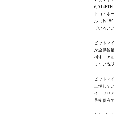
6,014
トコ・ホール
ル（約18
ていると
ビットマイ
が全供給量
指す「アル
えたと説
ビットマイ
上場して
イーサリ
最多保有す