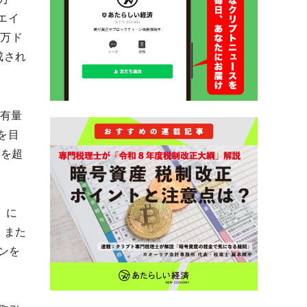
業エイ
0万ド
成され
保有量
を目
点を超
）に
。また
ンを