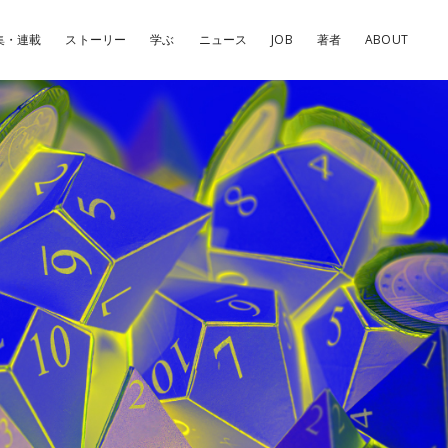
集・連載
ストーリー
学ぶ
ニュース
JOB
著者
ABOUT