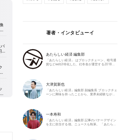
著者・インタビューイ
あたらしい経済 編集部
「あたらしい経済」 はブロックチェーン、暗号通
貨などweb3特化した、幻冬舎が運営する2018…
大津賀新也
「あたらしい経済」編集部 副編集長 ブロックチェ
ーンに興味を持ったことから、業界未経験なが…
一本寿和
「あたらしい経済」編集部 記事のバナーデザイン
を主に担当する他、ニュースも執筆。 「あたら…