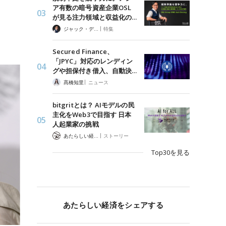
ア有数の暗号資産企業OSL
が見る注力領域と収益化の…
|
ジャック・デロン（Jack Derong）
特集
Secured Finance、
「JPYC」対応のレンディン
グや担保付き借入、自動決…
|
髙橋知里
ニュース
bitgritとは？ AIモデルの民
主化をWeb3で目指す 日本
人起業家の挑戦
|
あたらしい経済 編集部
ストーリー
Top30を見る
あたらしい経済をシェアする