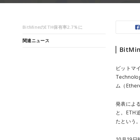
BitMineのETH保有率2.7％に
関連ニュース
BitM
ビットマイン
Techn
ム（Eth
発表による
と。ETH
たという
10月19