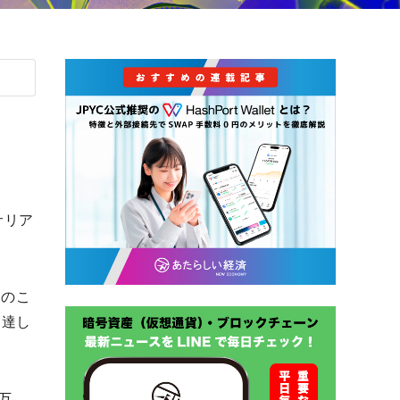
サリア
とのこ
に達し
万