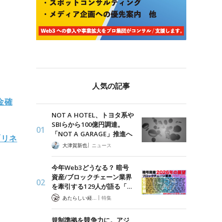
人気の記事
金確
NOT A HOTEL、トヨタ系や
SBIらから100億円調達。
「NOT A GARAGE」推進へ
「リネ
|
大津賀新也
ニュース
今年Web3どうなる？ 暗号
資産/ブロックチェーン業界
を牽引する129人が語る「…
|
あたらしい経済 編集部
特集
規制準拠を競争力に。アジ