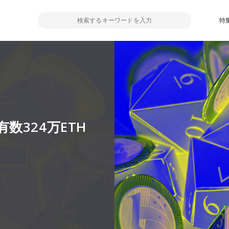
特
324万ETH