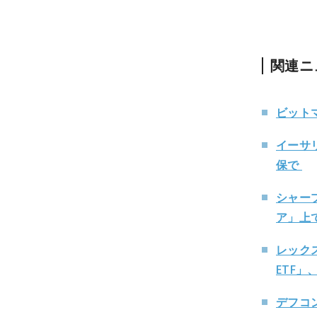
関連
ビット
イーサ
保で
シャー
ア」上
レック
ETF」
デフコ