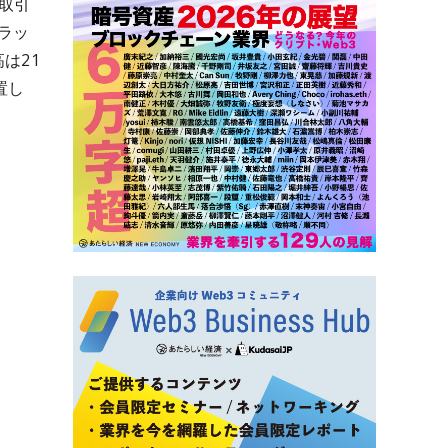
取引
ラッ
は21
置し