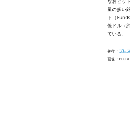
なおビッ
量の多い
ト（Fun
億ドル（約
ている。
参考：
プレ
画像：PIXTA