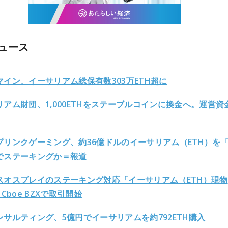
ニュース
マイン、イーサリアム総保有数303万ETH超に
リアム財団、1,000ETHをステーブルコインに換金へ。運営資
プリンクゲーミング、約36億ドルのイーサリアム（ETH）を
でステーキングか＝報道
スオスプレイのステーキング対応「イーサリアム（ETH）現物
、Cboe BZXで取引開始
ンサルティング、5億円でイーサリアムを約792ETH購入