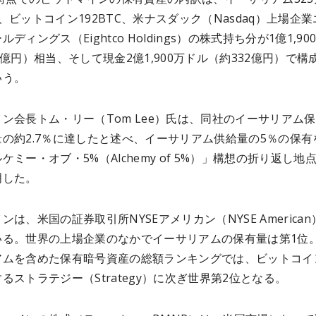
ETH、ビットコイン192BTC、米ナスダック（Nasdaq）上場企
ディングス（Eightco Holdings）の株式持ち分が1億1,90
0億円）相当、そして現金2億1,900万ドル（約332億円）で構
いう。
ン会長トム・リー（Tom Lee）氏は、同社のイーサリアム
の約2.7％に達したと述べ、イーサリアム供給量の5％の保有
ケミー・オブ・5%（Alchemy of 5%）」構想の折り返し地
明した。
ンは、米国の証券取引所NYSEアメリカン（NYSE American
いる。世界の上場企業のなかでイーサリアムの保有量は第1位
アムを含めた保有暗号資産の総額ランキングでは、ビットコイ
るストラテジー（Strategy）に次ぎ世界第2位となる。