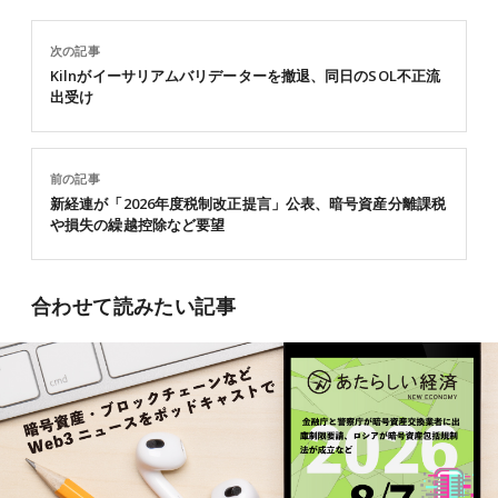
次の記事
Kilnがイーサリアムバリデーターを撤退、同日のSOL不正流
出受け
前の記事
新経連が「2026年度税制改正提言」公表、暗号資産分離課税
や損失の繰越控除など要望
合わせて読みたい記事