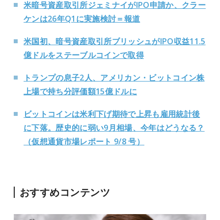
米暗号資産取引所ジェミナイがIPO申請か、クラー
ケンは26年Q1に実施検討＝報道
米国初、暗号資産取引所ブリッシュがIPO収益11.5
億ドルをステーブルコインで取得
トランプの息子2人、アメリカン・ビットコイン株
上場で持ち分評価額15億ドルに
ビットコインは米利下げ期待で上昇も雇用統計後
に下落。歴史的に弱い9月相場、今年はどうなる？
（仮想通貨市場レポート 9/8 号）
おすすめコンテンツ