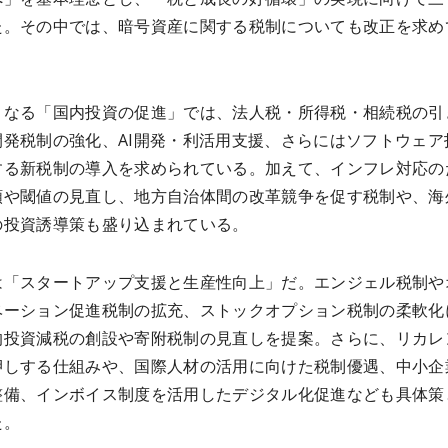
た。その中では、暗号資産に関する税制についても改正を求め
となる「国内投資の促進」では、法人税・所得税・相続税の引
開発税制の強化、AI開発・利活用支援、さらにはソフトウェア
する新税制の導入を求められている。加えて、インフレ対応の
額や閾値の見直し、地方自治体間の改革競争を促す税制や、海
の投資誘導策も盛り込まれている。
は「スタートアップ支援と生産性向上」だ。エンジェル税制や
ベーション促進税制の拡充、ストックオプション税制の柔軟化
的投資減税の創設や寄附税制の見直しを提案。さらに、リカレ
押しする仕組みや、国際人材の活用に向けた税制優遇、中小企
整備、インボイス制度を活用したデジタル化促進なども具体策
た。