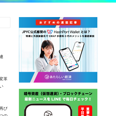
連
変革
い
再び
つの