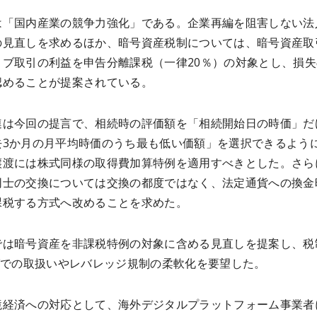
は「国内産業の競争力強化」である。企業再編を阻害しない法
の見直しを求めるほか、暗号資産税制については、暗号資産取
ィブ取引の利益を申告分離課税（一律20％）の対象とし、損失
認めることが提案されている。
連は今回の提言で、相続時の評価額を「相続開始日の時価」だ
去3か月の月平均時価のうち最も低い価額」を選択できるよう
譲渡には株式同様の取得費加算特例を適用すべきとした。さら
同士の交換については交換の都度ではなく、法定通貨への換金
課税する方式へ改めることを求めた。
では暗号資産を非課税特例の対象に含める見直しを提案し、税
TFでの取扱いやレバレッジ規制の柔軟化を要望した。
境経済への対応として、海外デジタルプラットフォーム事業者