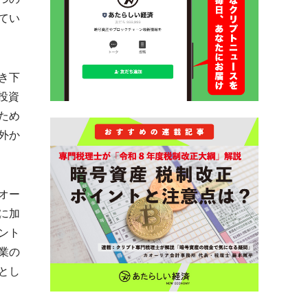
てい
き下
投資
ため
外か
オー
に加
ント
業の
とし