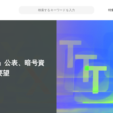
特
言」公表、暗号資
要望