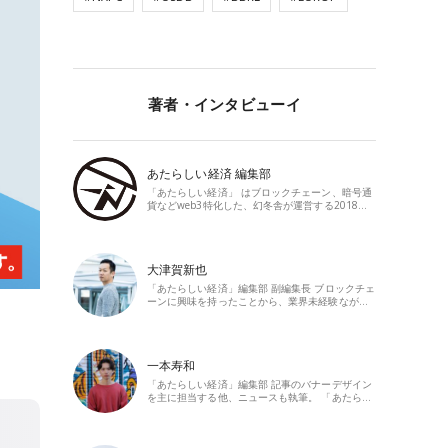
著者・インタビューイ
あたらしい経済 編集部
「あたらしい経済」 はブロックチェーン、暗号通
貨などweb3特化した、幻冬舎が運営する2018…
大津賀新也
「あたらしい経済」編集部 副編集長 ブロックチェ
ーンに興味を持ったことから、業界未経験なが…
一本寿和
「あたらしい経済」編集部 記事のバナーデザイン
を主に担当する他、ニュースも執筆。 「あたら…