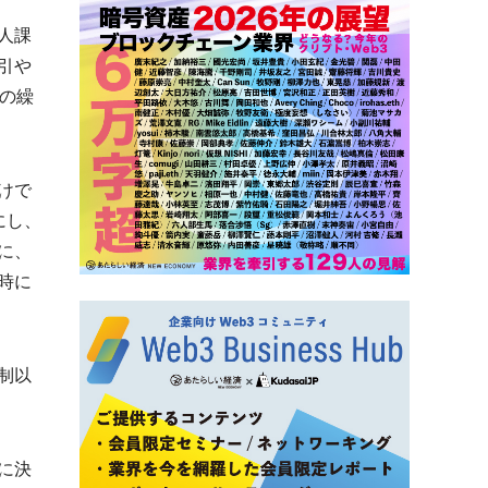
人課
引や
の繰
けで
にし、
に、
時に
制以
に決