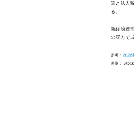
算と法人
る。
新経済連
の双方で
参考：
202
画像：iStock/