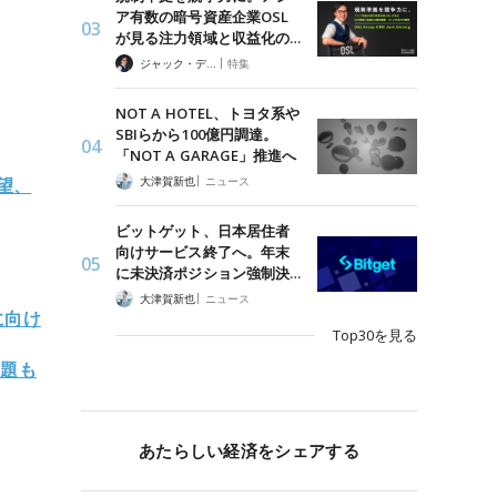
ア有数の暗号資産企業OSL
が見る注力領域と収益化の…
|
ジャック・デロン（Jack Derong）
特集
NOT A HOTEL、トヨタ系や
SBIらから100億円調達。
「NOT A GARAGE」推進へ
|
大津賀新也
望、
ニュース
ビットゲット、日本居住者
向けサービス終了へ。年末
に未決済ポジション強制決…
|
大津賀新也
ニュース
に向け
Top30を見る
課題も
あたらしい経済をシェアする