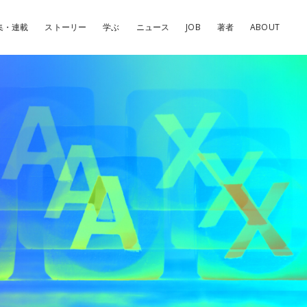
集・連載
ストーリー
学ぶ
ニュース
JOB
著者
ABOUT