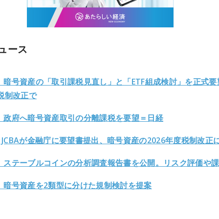
ュース
、暗号資産の「取引課税見直し」と「ETF組成検討」を正式要
度税制改正で
、政府へ暗号資産取引の分離課税を要望＝日経
AとJCBAが金融庁に要望書提出、暗号資産の2026年度税制改正
、ステーブルコインの分析調査報告書を公開。リスク評価や
、暗号資産を2類型に分けた規制検討を提案