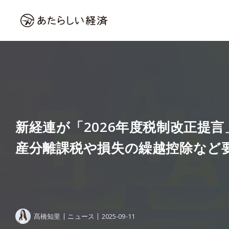
新経連が「2026年度税制改正提
産分離課税や損失の繰越控除など
髙橋知里
ニュース
2025-09-11