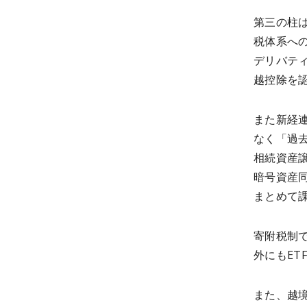
第三の柱
税体系へ
デリバテ
越控除を
また新経
なく「過
相続資産
暗号資産
まとめて
寄附税制
外にもE
また、越