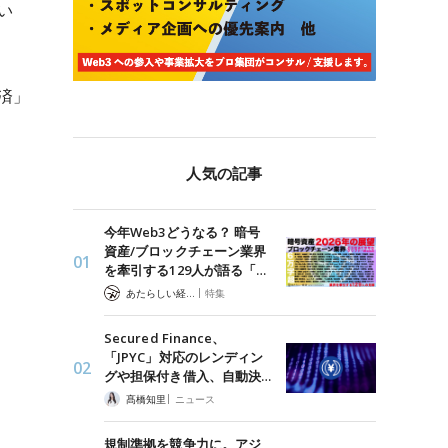
い
済」
人気の記事
今年Web3どうなる？ 暗号
資産/ブロックチェーン業界
を牽引する129人が語る「…
|
あたらしい経済 編集部
特集
Secured Finance、
「JPYC」対応のレンディン
グや担保付き借入、自動決…
|
髙橋知里
ニュース
規制準拠を競争力に。アジ