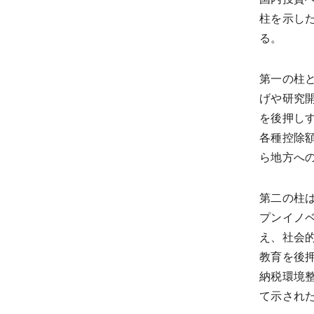
柱を示し
る。
第一の柱
げや研究
を後押し
各種控除
ら地方へ
第二の柱
プンイノ
え、社会
教育を後
納税環境
て示され