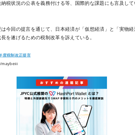
税納税状況の公表を義務付ける等、国際的な課題にも言及して
盟は今回の提言を通じて、日本経済が「仮想経済」と「実物経
成長を遂げるための税制改革を訴えている。
6年度税制改正提言
maybeiii