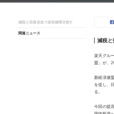
減税と投資促進で成長循環目指す
関連ニュース
減税と
楽天グル
盟」が、2
新経済連
を促し、
る。
今回の提
国内投資