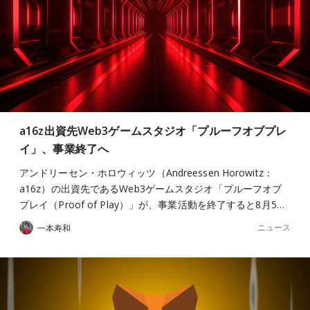
a16z出資先Web3ゲームスタジオ「プルーフオブプレ
イ」、事業終了へ
アンドリーセン・ホロウィッツ（Andreessen Horowitz：
a16z）の出資先であるWeb3ゲームスタジオ「プルーフオブ
プレイ（Proof of Play）」が、事業活動を終了すると8月5…
ニュース
一本寿和