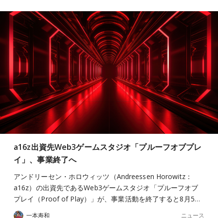
a16z出資先Web3ゲームスタジオ「プルーフオブプレ
イ」、事業終了へ
アンドリーセン・ホロウィッツ（Andreessen Horowitz：
a16z）の出資先であるWeb3ゲームスタジオ「プルーフオブ
プレイ（Proof of Play）」が、事業活動を終了すると8月5…
ニュース
一本寿和