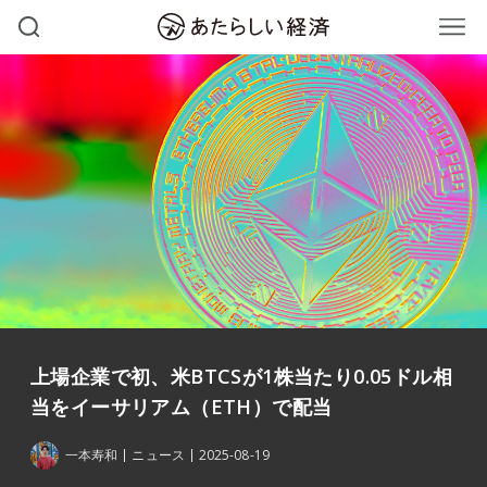
上場企業で初、米BTCSが1株当たり0.05ドル相
当をイーサリアム（ETH）で配当
一本寿和
ニュース
2025-08-19