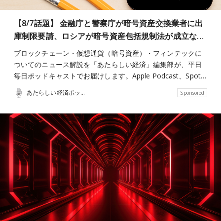
【8/7話題】 金融庁と警察庁が暗号資産交換業者に出
庫制限要請、ロシアが暗号資産包括規制法が成立な…
ブロックチェーン・仮想通貨（暗号資産）・フィンテックに
ついてのニュース解説を「あたらしい経済」編集部が、平日
毎日ポッドキャストでお届けします。Apple Podcast、Spot…
あたらしい経済ポッドキャスト
Sponsored