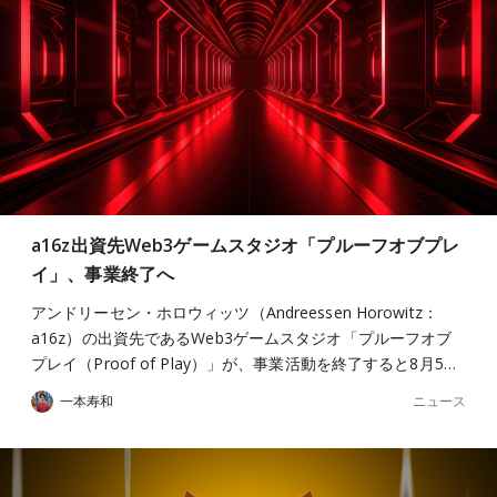
a16z出資先Web3ゲームスタジオ「プルーフオブプレ
イ」、事業終了へ
アンドリーセン・ホロウィッツ（Andreessen Horowitz：
a16z）の出資先であるWeb3ゲームスタジオ「プルーフオブ
プレイ（Proof of Play）」が、事業活動を終了すると8月5…
ニュース
一本寿和