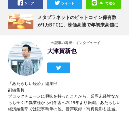
シェア
ツイート
LINEで送る
メタプラネットのビットコイン保有数
が1万BTCに、株価高騰で年初来高値に
この記事の著者・インタビューイ
大津賀新也
「あたらしい経済」編集部
副編集長
ブロックチェーンに興味を持ったことから、業界未経験なが
らも全くの異業種から幻冬舎へ2019年より転職。あたらしい
経済編集部では記事執筆の他、音声収録・写真撮影も担当。