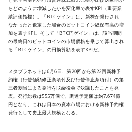
と完全希薄化発行済普通株式数の比率が比較対象期か
らどのように増減したかを変化率で表すKPI（重要業
績評価指標）。「BTCゲイン」は、新株が発行され
なかったと仮定した場合のビットコイン総保有高の増
加を表すKPI。そして「BTC円ゲイン」は、該当期間
の最終日のビットコインの市場価格を乗じて算出され
る「BTCゲイン」の円換算額を表すKPIだ。
メタプラネットは6月6日、第20回から第22回新株予
約権（行使価額修正条項付及び行使停止条項付）の第
三者割当による発行を取締役会で決議したことを発
表。発行総数は555万個で、調達予定額は約7,674億
円となり、これは日本の資本市場における新株予約権
発行として史上最大規模となる。