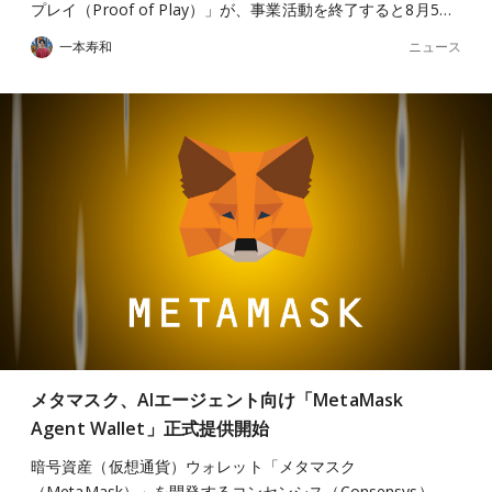
プレイ（Proof of Play）」が、事業活動を終了すると8月5…
ニュース
一本寿和
メタマスク、AIエージェント向け「MetaMask
Agent Wallet」正式提供開始
暗号資産（仮想通貨）ウォレット「メタマスク
（MetaMask）」を開発するコンセンシス（Consensys）