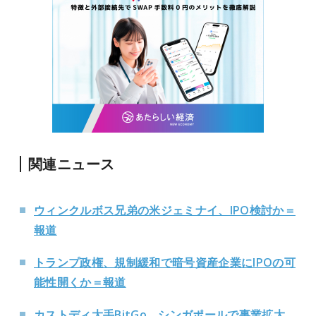
関連ニュース
ウィンクルボス兄弟の米ジェミナイ、IPO検討か＝
報道
トランプ政権、規制緩和で暗号資産企業にIPOの可
能性開くか＝報道
カストディ大手BitGo、シンガポールで事業拡大