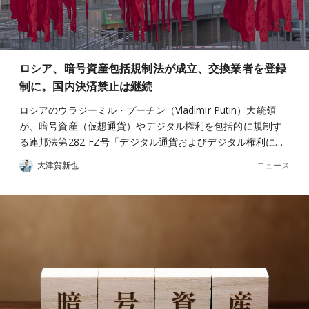
ロシア、暗号資産包括規制法が成立、交換業者を登録
制に。国内決済禁止は継続
ロシアのウラジーミル・プーチン（Vladimir Putin）大統領
が、暗号資産（仮想通貨）やデジタル権利を包括的に規制す
る連邦法第282-FZ号「デジタル通貨およびデジタル権利に…
ニュース
大津賀新也