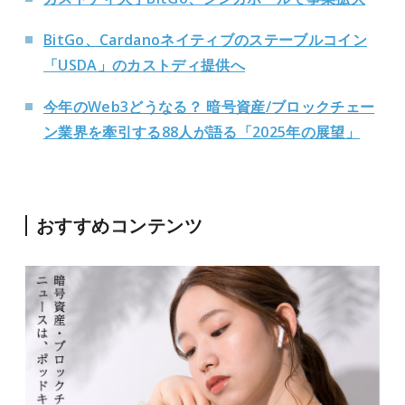
BitGo、Cardanoネイティブのステーブルコイン
「USDA」のカストディ提供へ
今年のWeb3どうなる？ 暗号資産/ブロックチェー
ン業界を牽引する88人が語る「2025年の展望」
おすすめコンテンツ