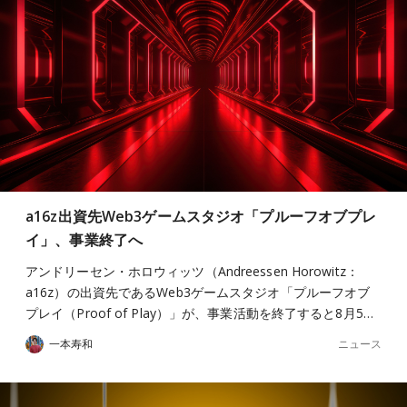
a16z出資先Web3ゲームスタジオ「プルーフオブプレ
イ」、事業終了へ
アンドリーセン・ホロウィッツ（Andreessen Horowitz：
a16z）の出資先であるWeb3ゲームスタジオ「プルーフオブ
プレイ（Proof of Play）」が、事業活動を終了すると8月5…
ニュース
一本寿和