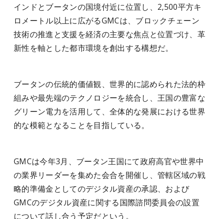
インドとブータンの国境付近に位置し、2,500平方キ
ロメートル以上に広がるGMCは、ブロックチェーン
技術の推進と支援を経済の主要な焦点と位置づけ、革
新性を軸とした都市環境を創出する構想だ。
ブータンの伝統的価値観、世界的に認められた法的枠
組みや最先端のテクノロジーを統合し、王国の豊富な
グリーン電力を活用して、全体的な発展における世界
的な模範となることを目指している。
GMCは今年3月、ブータン王国にて政府高官や世界中
の業界リーダーを集めた会合を開催し、管轄区域の戦
略的準備金としてのデジタル資産の承認、および
GMCのデジタル資産に関する国際諮問委員会の設置
について話し合う予定だという。