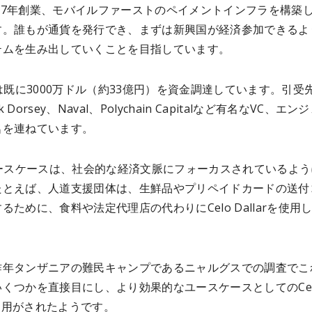
2017年創業、モバイルファーストのペイメントインフラを構築
す。誰もが通貨を発行でき、まずは新興国が経済参加できるよ
テムを生み出していくことを目指しています。
oは既に3000万ドル（約33億円）を資金調達しています。引受
ck Dorsey、Naval、Polychain Capitalなど有名なVC、エン
名を連ねています。
ユースケースは、社会的な経済文脈にフォーカスされているよう
たとえば、人道支援団体は、生鮮品やプリペイドカードの送付
るために、食料や法定代理店の代わりにCelo Dallarを使用
昨年タンザニアの難民キャンプであるニャルグスでの調査でこ
くつかを直接目にし、より効果的なユースケースとしてのCel
rを利用がされたようです。