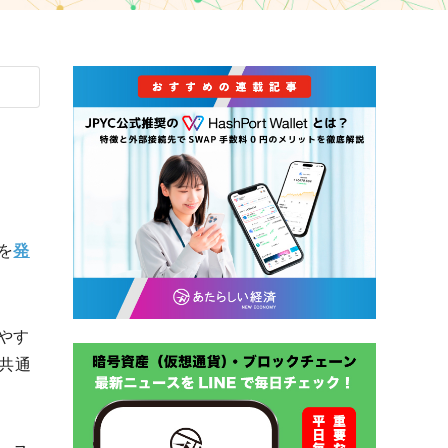
0を
発
やす
共通