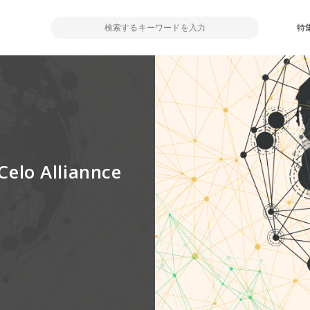
特
 Alliannce