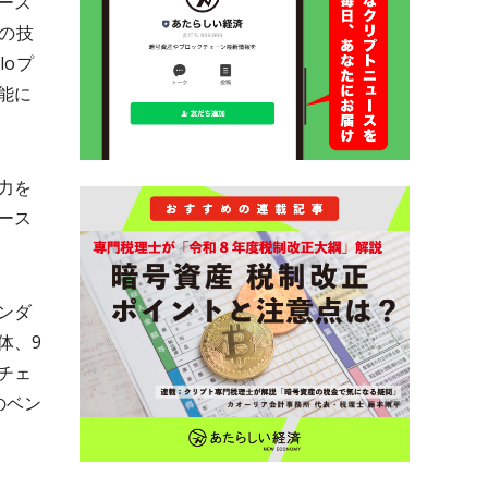
ース
の技
oプ
能に
力を
ース
ンダ
体、9
チェ
のベン