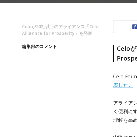
Celoが50社以上のアライアンス「Celo
Alliannce for Prosperity」を発表
編集部のコメント
Celo
Pros
Celo Fou
表した。
アライア
く便利にす
理解を高