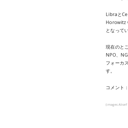
Libra
Horowitz 
となって
現在のとこ
NPO、
フォーカ
す。
コメン
ト
(images:AliseF