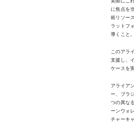
実際にこ
に焦点を当
術リソース
ラットフ
導くこと
このアラ
支援し、
ケースを
アライア
ー、ブラ
つの異な
ーンウォ
チャーキ