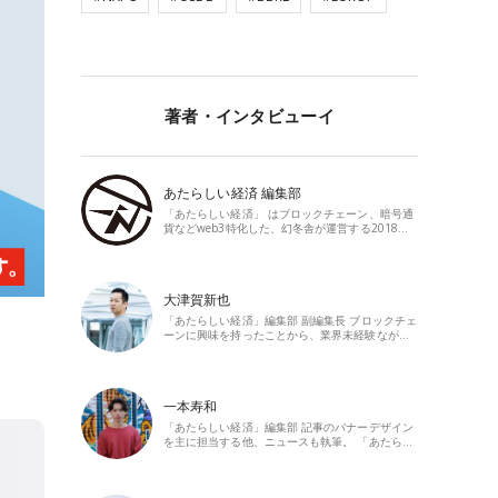
著者・インタビューイ
あたらしい経済 編集部
「あたらしい経済」 はブロックチェーン、暗号通
貨などweb3特化した、幻冬舎が運営する2018…
大津賀新也
「あたらしい経済」編集部 副編集長 ブロックチェ
ーンに興味を持ったことから、業界未経験なが…
一本寿和
「あたらしい経済」編集部 記事のバナーデザイン
を主に担当する他、ニュースも執筆。 「あたら…