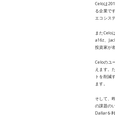
Celoは
る企業で
エコシス
またCel
a16z、Ja
投資家が
Celoの
えます。
トを削減す
ます。
そして、
の課題のい
Dalla