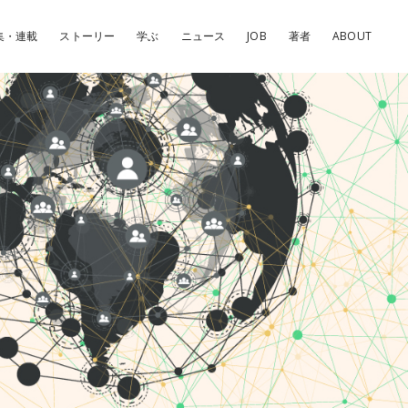
集・連載
ストーリー
学ぶ
ニュース
JOB
著者
ABOUT