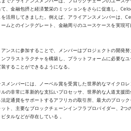
れまでアライアンスメンバーは、ブロックチェーンのユースケ
て、金融包摂と経済繁栄のミッションをさらに促進し、Celo
を活用してきました。例えば、アライアンスメンバーは、Cel
ォームとのインテグレート、金融周りのユースケースを実現可
。
イアンスに参加することで、メンバーはプロジェクトの開発努
インフラストラクチャを構築し、プラットフォームに必要なユ
実装することができるようになる。
ンスメンバーには、ノーベル賞を受賞した世界的なマイクロレ
ジルの非常に革新的な支払いプロセッサ、世界的な人道支援団
る法定通貨をサポートするアフリカの取引所、最大のブロック
レット、主要なブロックチェーンインフラプロバイダー、2つ
ャピタルなどが存在している 。