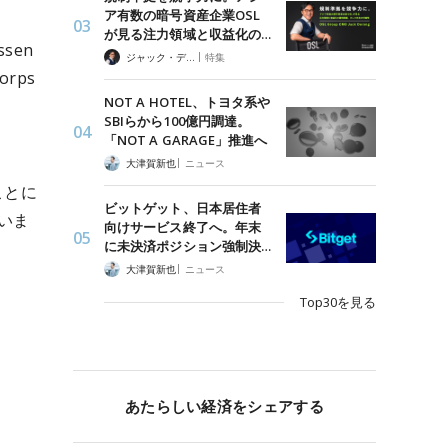
ア有数の暗号資産企業OSL
が見る注力領域と収益化の…
sen
|
ジャック・デロン（Jack Derong）
特集
Corps
NOT A HOTEL、トヨタ系や
SBIらから100億円調達。
「NOT A GARAGE」推進へ
、
|
大津賀新也
ニュース
ことに
ビットゲット、日本居住者
いま
向けサービス終了へ。年末
に未決済ポジション強制決…
|
大津賀新也
ニュース
Top30を見る
あたらしい経済をシェアする