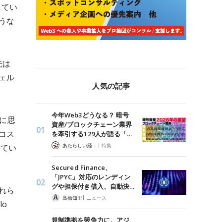
してい
うな
先は
ジェル
人気の記事
今年Web3どうなる？ 暗号
に思
資産/ブロックチェーン業界
コス
を牽引する129人が語る「…
|
あたらしい経済 編集部
特集
してい
Secured Finance、
「JPYC」対応のレンディン
グや担保付き借入、自動決…
れら
|
髙橋知里
ニュース
o
規制準拠を競争力に。アジ