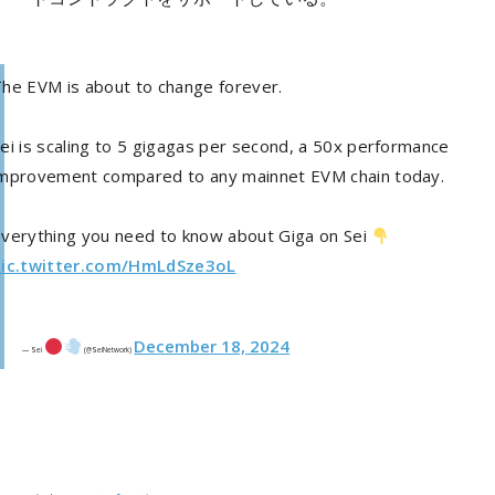
he EVM is about to change forever.
ei is scaling to 5 gigagas per second, a 50x performance
mprovement compared to any mainnet EVM chain today.
verything you need to know about Giga on Sei
pic.twitter.com/HmLdSze3oL
December 18, 2024
— Sei
(@SeiNetwork)