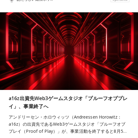
a16z出資先Web3ゲームスタジオ「プルーフオブプレ
イ」、事業終了へ
アンドリーセン・ホロウィッツ（Andreessen Horowitz：
a16z）の出資先であるWeb3ゲームスタジオ「プルーフオブ
プレイ（Proof of Play）」が、事業活動を終了すると8月5…