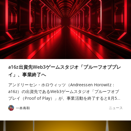
a16z出資先Web3ゲームスタジオ「プルーフオブプレ
イ」、事業終了へ
アンドリーセン・ホロウィッツ（Andreessen Horowitz：
a16z）の出資先であるWeb3ゲームスタジオ「プルーフオブ
プレイ（Proof of Play）」が、事業活動を終了すると8月5…
ニュース
一本寿和