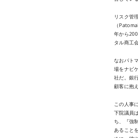
リスク管
（Patom
年から20
タル商工
なおパト
場をナビ
社だ。銀行
顧客に抱
この人事に
下院議員
ち、『強
あること