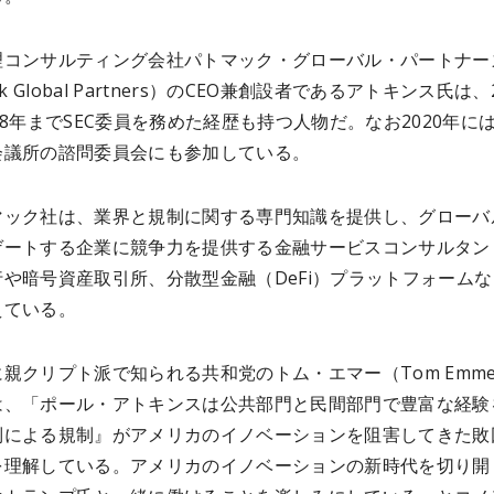
理コンサルティング会社パトマック・グローバル・パートナー
ak Global Partners）のCEO兼創設者であるアトキンス氏は、2
08年までSEC委員を務めた経歴も持つ人物だ。なお2020年に
会議所の諮問委員会にも参加している。
マック社は、業界と規制に関する専門知識を提供し、グローバ
ゲートする企業に競争力を提供する金融サービスコンサルタン
や暗号資産取引所、分散型金融（DeFi）プラットフォームな
えている。
親クリプト派で知られる共和党のトム・エマー（Tom Emme
は、「ポール・アトキンスは公共部門と民間部門で豊富な経験
制による規制』がアメリカのイノベーションを阻害してきた敗
を理解している。アメリカのイノベーションの新時代を切り開