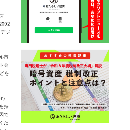
ズ
002
はデジ
ル市
ト会
どを
r）
を持
因で
くた