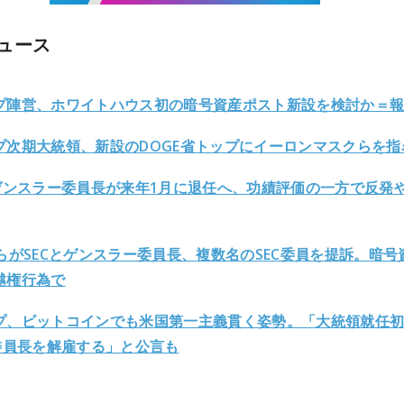
ュース
プ陣営、ホワイトハウス初の暗号資産ポスト新設を検討か＝
プ次期大統領、新設のDOGE省トップにイーロンマスクらを指
Cゲンスラー委員長が来年1月に退任へ、功績評価の一方で反発
州らがSECとゲンスラー委員長、複数名のSEC委員を提訴。暗号
越権行為で
プ、ビットコインでも米国第一主義貫く姿勢。「大統領就任
現委員長を解雇する」と公言も