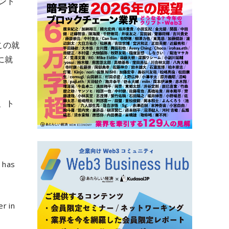
ント
この就
に就
は、ト
t has
r in