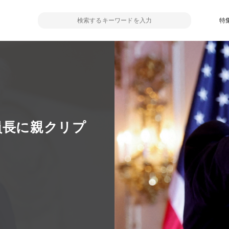
特
員長に親クリプ