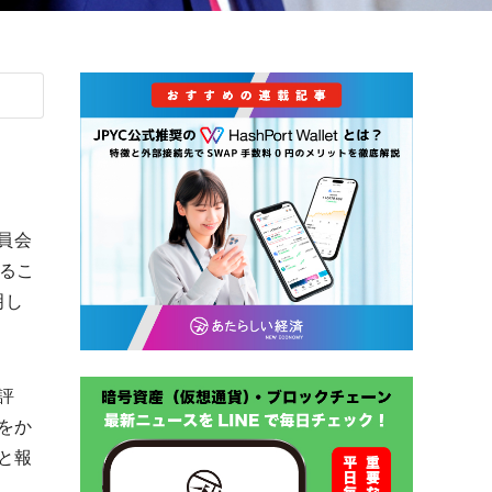
委員会
するこ
明し
評
をか
と報