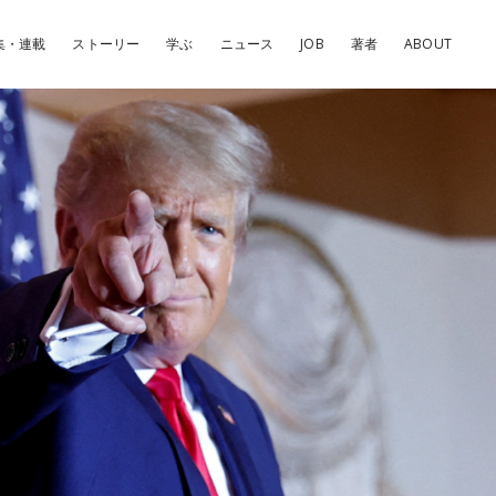
集・連載
ストーリー
学ぶ
ニュース
JOB
著者
ABOUT