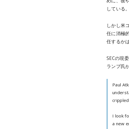
めに、彼
している
しかし米コ
任に消極
任するか
SECの現
ランプ氏が
Paul At
understa
crippled
I look 
a new e