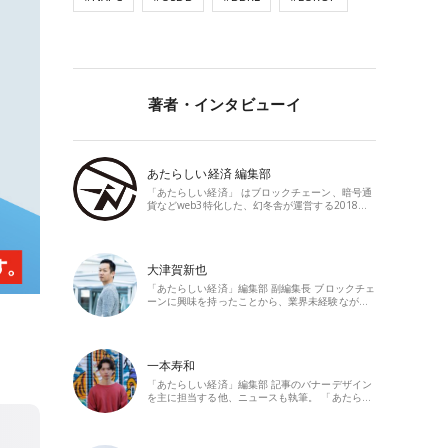
著者・インタビューイ
あたらしい経済 編集部
「あたらしい経済」 はブロックチェーン、暗号通
貨などweb3特化した、幻冬舎が運営する2018…
大津賀新也
「あたらしい経済」編集部 副編集長 ブロックチェ
ーンに興味を持ったことから、業界未経験なが…
一本寿和
「あたらしい経済」編集部 記事のバナーデザイン
を主に担当する他、ニュースも執筆。 「あたら…