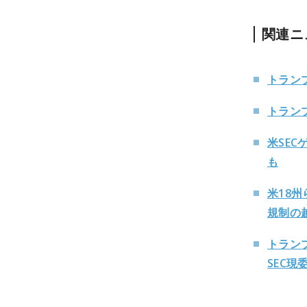
関連ニ
トラン
トラン
米SE
も
米18
規制の
トラン
SEC