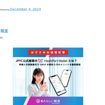
December 4, 2024
MajorityWhip)
報道
・
rs