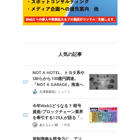
人気の記事
NOT A HOTEL、トヨタ系や
SBIらから100億円調達。
「NOT A GARAGE」推進へ
|
大津賀新也
ニュース
今年Web3どうなる？ 暗号
資産/ブロックチェーン業界
を牽引する129人が語る「…
|
あたらしい経済 編集部
特集
規制準拠を競争力に。アジ