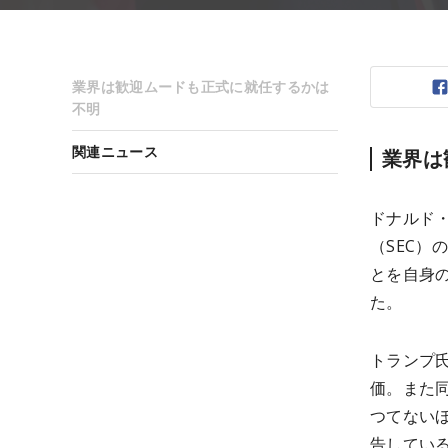
業界は歓迎ムードも正式に就任するかは
不明
関連ニュース
業界は
ドナルド・
（SEC）
とを自身の
た。
トランプ
価。また
つてない
告してい