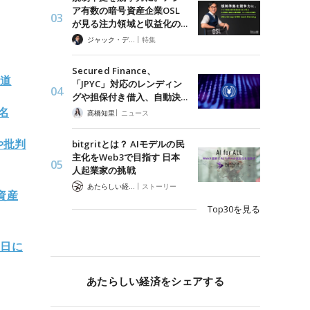
ア有数の暗号資産企業OSL
が見る注力領域と収益化の…
|
ジャック・デロン（Jack Derong）
特集
Secured Finance、
報道
「JPYC」対応のレンディン
グや担保付き借入、自動決…
名
|
髙橋知里
ニュース
や批判
bitgritとは？ AIモデルの民
主化をWeb3で目指す 日本
人起業家の挑戦
|
あたらしい経済 編集部
ストーリー
資産
Top30を見る
初日に
あたらしい経済をシェアする