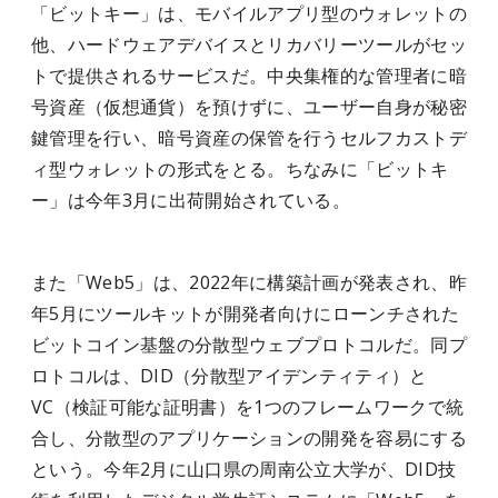
「ビットキー」は、モバイルアプリ型のウォレットの
他、ハードウェアデバイスとリカバリーツールがセッ
トで提供されるサービスだ。中央集権的な管理者に暗
号資産（仮想通貨）を預けずに、ユーザー自身が秘密
鍵管理を行い、暗号資産の保管を行うセルフカストデ
ィ型ウォレットの形式をとる。ちなみに「ビットキ
ー」は今年3月に出荷開始されている。
また「
Web5
」は、
2022
年に構築計画が発表され、昨
年
5
月にツールキットが開発者向けにローンチされた
ビットコイン基盤の分散型ウェブプロトコルだ。同プ
ロトコルは、
DID（分散型アイデンティティ）
と
VC
（検証可能な証明書）を
1
つのフレームワークで統
合し、分散型のアプリケーションの開発を容易にする
という。今年
2
月に山口県の周南公立大学が、
DID
技