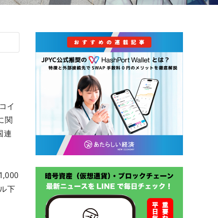
トコイ
に関
国連
000
ドル下