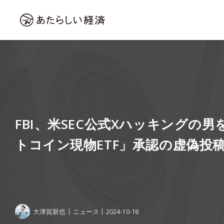
FBI、米SEC公式Xハッキングの
トコイン現物ETF」承認の虚偽投
大津賀新也
ニュース
2024-10-18