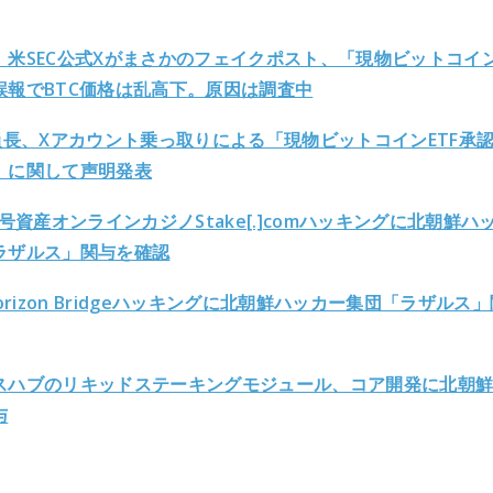
】米SEC公式Xがまさかのフェイクポスト、「現物ビットコイン
誤報でBTC価格は乱高下。原因は調査中
委員長、Xアカウント乗っ取りによる「現物ビットコインETF承
」に関して声明発表
暗号資産オンラインカジノStake[.]comハッキングに北朝鮮ハ
ラザルス」関与を確認
Horizon Bridgeハッキングに北朝鮮ハッカー集団「ラザルス
スハブのリキッドステーキングモジュール、コア開発に北朝
与