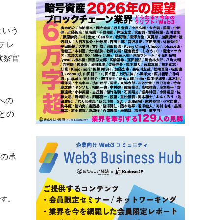
という
テレ
検察官
への
との
Fの承
です。