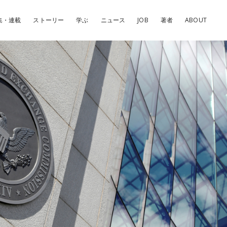
集・連載
ストーリー
学ぶ
ニュース
JOB
著者
ABOUT