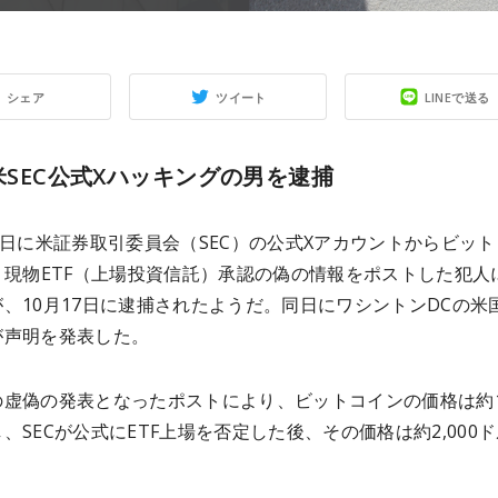
シェア
ツイート
LINEで送る
が米SEC公式Xハッキングの男を逮捕
0日に米証券取引委員会（SEC）の公式Xアカウントからビッ
）現物ETF（上場投資信託）承認の偽の情報をポストした犯人
、10月17日に逮捕されたようだ。同日にワシントンDCの米
が声明を発表した。
虚偽の発表となったポストにより、ビットコインの価格は約1,
、SECが公式にETF上場を否定した後、その価格は約2,000