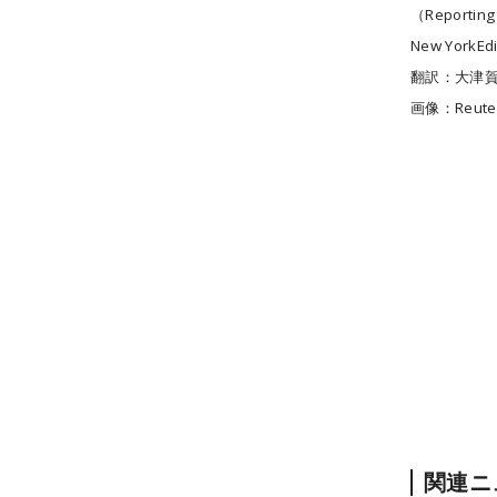
（Reporting 
New YorkEdi
翻訳：大津
画像：Reute
関連ニ