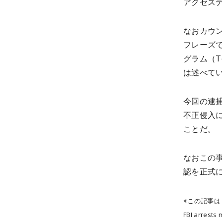
アクセス
なおカウ
フレーズ
グラム（T
は述べて
今回の逮捕
不正侵入
ことだ。
なおこの事
認を正式
※この記事
FBI arrests 