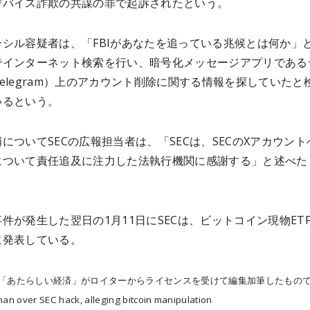
デバイス詐欺の共謀の罪で起訴されたという。
ンシル容疑者は、「FBIがあなたを追っている兆候とは何か」
でインターネット検索を行い、暗号化メッセージアプリである
elegram）上のアカウント削除に関する情報を探していたと
いるという。
についてSECの広報担当者は、「SECは、SECのXアカウント
について責任追及に注力した法執行機関に感謝する」と述べた
件が発生した翌日の1月11日にSECは、ビットコイン現物ET
に発表している。
は「あたらしい経済」がロイターからライセンスを受けて編集加筆したもの
man over SEC hack, alleging bitcoin manipulation