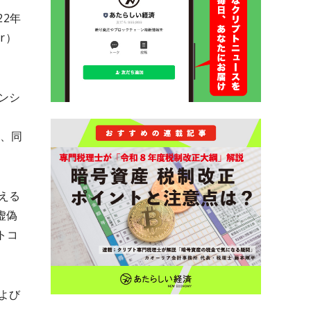
22年
r）
ンシ
、
し、同
える
虚偽
トコ
よび