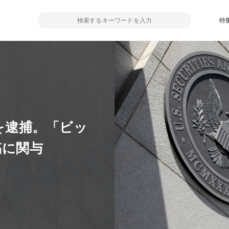
特
男を逮捕。「ビッ
稿に関与