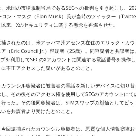
、米国の市場規制当局であるSECへの批判を引き起こし、20
ーロン・マスク（Elon Musk）氏が当時のツイッター（Twitte
て以来、Xのセキュリティに関する懸念を再燃させた。
逮捕されたのは、米アラバマ州アセンズ在住のエリック・カウ
（Eric Council Jr.）容疑者（25歳）。同容疑者と共謀者は
ップを利用してSECのXアカウントに関連する電話番号を操作
トに不正アクセスした疑いがあるとのこと。
、カウンシル容疑者に被害者の電話を新しいデバイスに切り替
示し、その後そのアクセス権を使用してSECのアカウントにて
を行った。その後同容疑者は、SIMスワップの対価としてビッ
払いを共謀者より受けたとのこと。
り今回逮捕されたカウンシル容疑者は、悪質な個人情報窃盗お