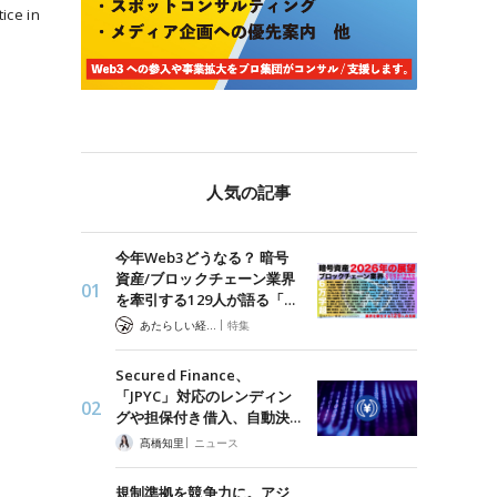
ice in
人気の記事
今年Web3どうなる？ 暗号
資産/ブロックチェーン業界
を牽引する129人が語る「…
|
あたらしい経済 編集部
特集
Secured Finance、
「JPYC」対応のレンディン
グや担保付き借入、自動決…
|
髙橋知里
ニュース
規制準拠を競争力に。アジ