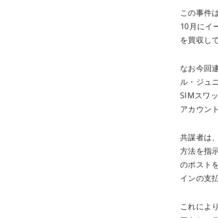
この事件は
10月にイ
を買収し
なお今回
ル・ジュニア
SIMスワ
アカウン
共謀者は
方法を指
のポスト
インの支
これによ