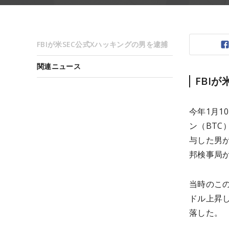
FBIが米SEC公式Xハッキングの男を逮捕
関連ニュース
FBI
今年1月1
ン（BTC
与した男が
邦検事局
当時のこの
ドル上昇し
落した。