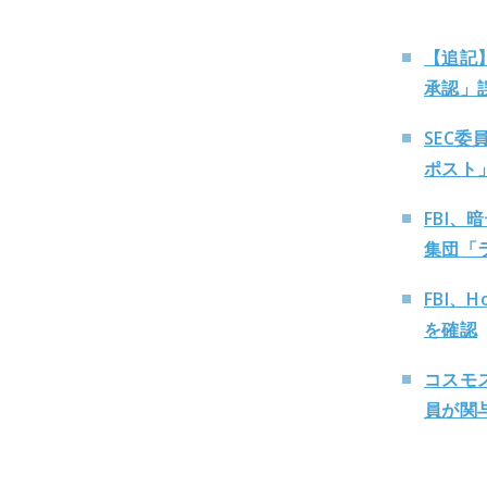
【追記
承認」
SEC
ポスト
FBI、
集団「
FBI、
を確認
コスモ
員が関