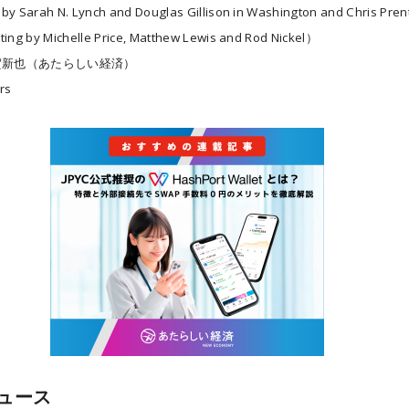
by Sarah N. Lynch and Douglas Gillison in Washington and Chris Prent
ting by Michelle Price, Matthew Lewis and Rod Nickel）
賀新也（あたらしい経済）
rs
ュース