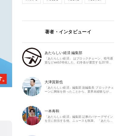
著者・インタビューイ
あたらしい経済 編集部
「あたらしい経済」 はブロックチェーン、暗号通
貨などweb3特化した、幻冬舎が運営する2018…
大津賀新也
「あたらしい経済」編集部 副編集長 ブロックチェ
ーンに興味を持ったことから、業界未経験なが…
一本寿和
「あたらしい経済」編集部 記事のバナーデザイン
を主に担当する他、ニュースも執筆。 「あたら…