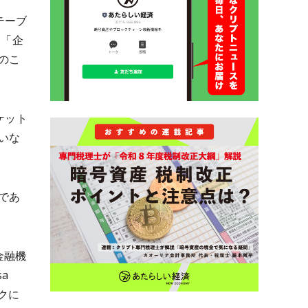
テーブ
る「企
のこ
ケット
いな
であ
金融機
a
スクに