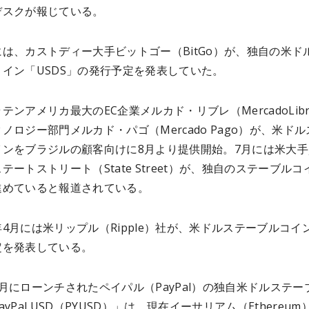
デスクが報じている。
は、カストディー大手ビットゴー（BitGo）が、独自の米ド
イン「USDS」の発行予定を発表していた。
テンアメリカ最大のEC企業メルカド・リブレ（MercadoLibr
ノロジー部門メルカド・パゴ（Mercado Pago）が、米ドル
インをブラジルの顧客向けに8月より提供開始。7月には米大手
テートストリート（State Street）が、独自のステーブルコ
進めていると報道されている。
4月には米リップル（Ripple）社が、米ドルステーブルコイ
定を発表している。
月にローンチされたペイパル（PayPal）の独自米ドルステー
yPal USD（PYUSD）」は、現在イーサリアム（Ethereum