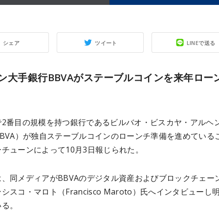
シェア
ツイート
LINEで送る
ン大手銀行BBVAがステーブルコインを来年ロー
で2番目の規模を持つ銀行であるビルバオ・ビスカヤ・アルヘ
BBVA）が独自ステーブルコインのローンチ準備を進めている
チューンによって10月3日報じられた。
は、同メディアがBBVAのデジタル資産およびブロックチェー
シスコ・マロト（Francisco Maroto）氏へインタビューし
いる。