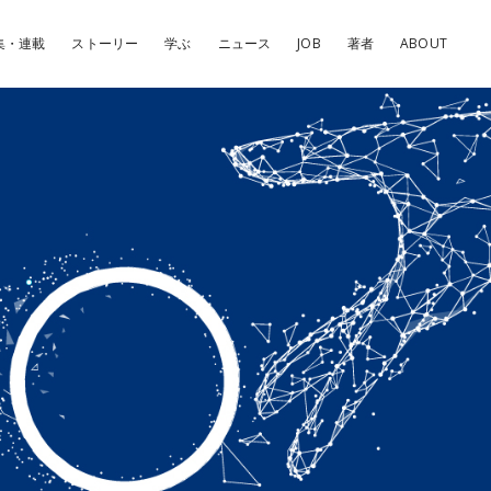
集・連載
ストーリー
学ぶ
ニュース
JOB
著者
ABOUT