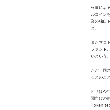
報道による
ルコインを
業の独自
と。
またマロ
ファンド
いという
ただし同
るとのこ
ビザは今
関向けの新
Tokeni