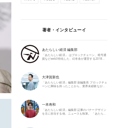
著者・インタビューイ
あたらしい経済 編集部
「あたらしい経済」 はブロックチェーン、暗号通
貨などweb3特化した、幻冬舎が運営する2018…
大津賀新也
「あたらしい経済」編集部 副編集長 ブロックチェ
ーンに興味を持ったことから、業界未経験なが…
一本寿和
「あたらしい経済」編集部 記事のバナーデザイン
を主に担当する他、ニュースも執筆。 「あたら…