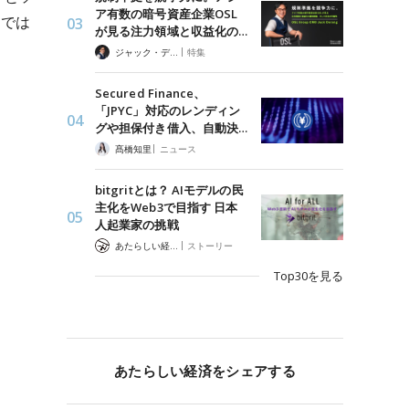
ア有数の暗号資産企業OSL
額では
が見る注力領域と収益化の…
|
ジャック・デロン（Jack Derong）
特集
Secured Finance、
「JPYC」対応のレンディン
グや担保付き借入、自動決…
|
髙橋知里
ニュース
bitgritとは？ AIモデルの民
主化をWeb3で目指す 日本
人起業家の挑戦
|
あたらしい経済 編集部
ストーリー
Top30を見る
あたらしい経済をシェアする