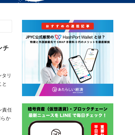
ンチ
ンタリ
こと
ン責任
明らか