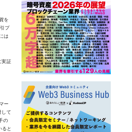
貨を
取引プ
には
に実証
マー
討して
手の
いると