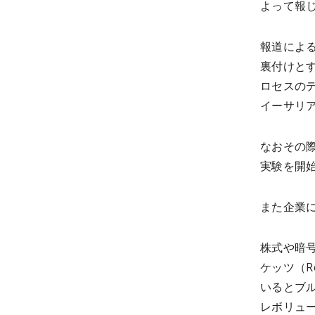
よって報
報道によ
裏付けと
ロセスの
イーサリ
なおその際
実験を開
また企業
株式や暗
ケッツ（R
いるとブル
レボリュー