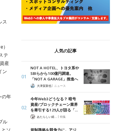
ルス
e）
人気の記事
ステ
資産
NOT A HOTEL、トヨタ系や
イン
SBIらから100億円調達。
「NOT A GARAGE」推進へ
|
大津賀新也
ニュース
ンの年
今年Web3どうなる？ 暗号
資産/ブロックチェーン業界
を牽引する129人が語る「…
|
あたらしい経済 編集部
特集
ブル
）とソ
規制準拠を競争力に。アジ