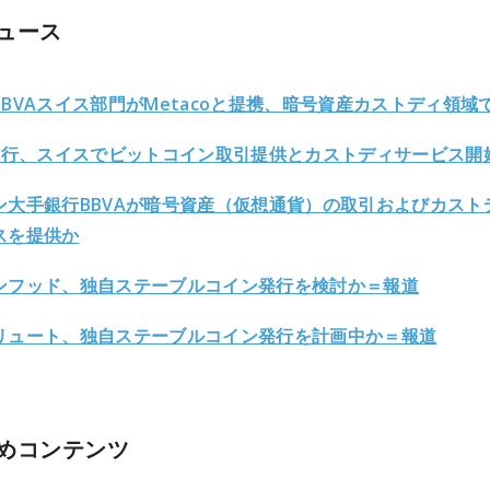
ュース
BBVAスイス部門がMetacoと提携、暗号資産カストディ領域
A銀行、スイスでビットコイン取引提供とカストディサービス開
ン大手銀行BBVAが暗号資産（仮想通貨）の取引およびカスト
スを提供か
ンフッド、独自ステーブルコイン発行を検討か＝報道
リュート、独自ステーブルコイン発行を計画中か＝報道
めコンテンツ