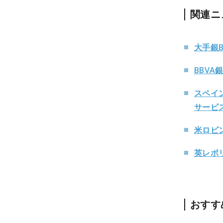
関連ニ
大手銀
BBV
スペイ
サービ
米ロビ
英レボ
おすす