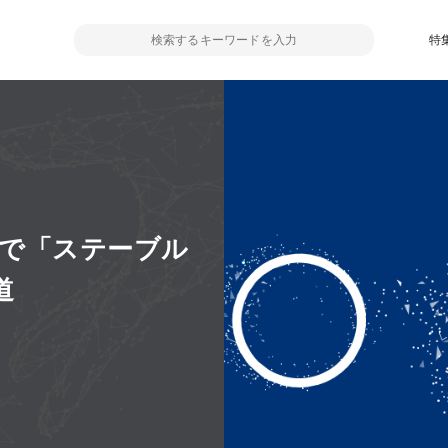
特
支援で「ステーブル
道