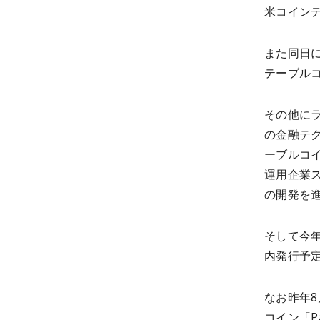
米コイン
また同日に
テーブルコ
その他にラ
の金融テク
ーブルコ
運用企業ス
の開発を
そして今年
内発行予
なお昨年8
コイン「Pa