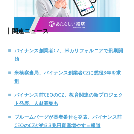
関連ニュース
バイナンス創業者CZ、米カリフォルニアで刑期開
始
米検察当局、バイナンス創業者CZに懲役3年を求
刑
バイナンス前CEOのCZ、教育関連の新プロジェク
ト発表、人材募集も
ブルームバーグが長者番付を発表、バイナンス前
CEOのCZが約3.3兆円資産増やす＝報道