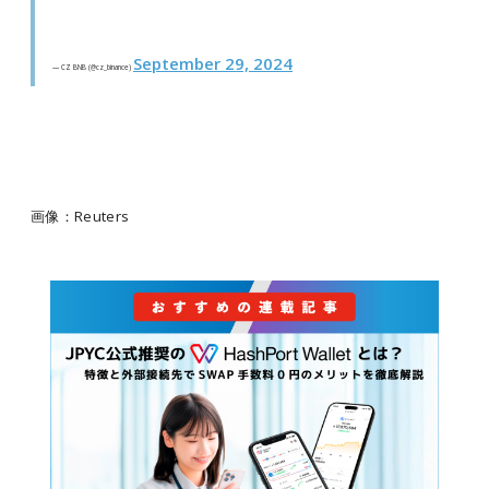
September 29, 2024
— CZ BNB (@cz_binance)
画像：Reuters