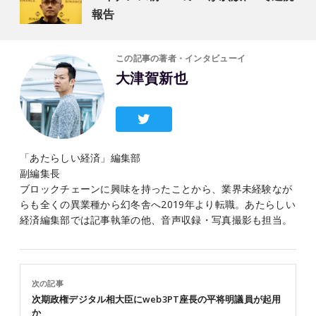
報告
この記事の著者・インタビューイ
大津賀新也
「あたらしい経済」編集部
副編集長
ブロックチェーンに興味を持ったことから、業界未経験なが
らも全くの異業種から幻冬舎へ2019年より転職。あたらしい
経済編集部では記事執筆の他、音声収録・写真撮影も担当。
次の記事
次期政権デジタル相大臣にweb3PT座長の平将明議員が起用
か