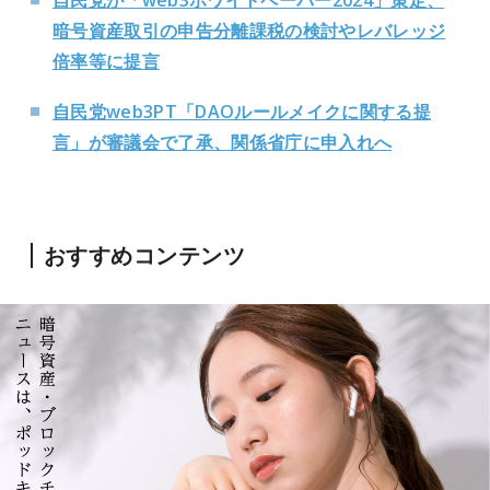
自民党が「web3ホワイトペーパー2024」策定、
暗号資産取引の申告分離課税の検討やレバレッジ
倍率等に提言
自民党web3PT「DAOルールメイクに関する提
言」が審議会で了承、関係省庁に申入れへ
おすすめコンテンツ