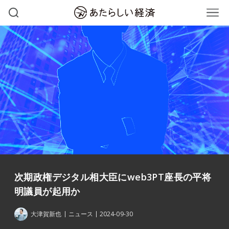
次期政権デジタル相大臣にweb3PT座長の平将
明議員が起用か
大津賀新也
ニュース
2024-09-30