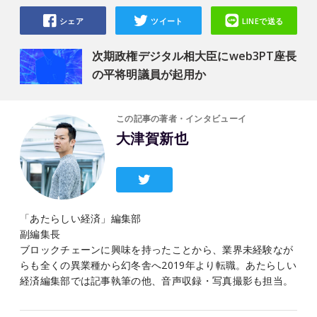
シェア
ツイート
LINEで送る
次期政権デジタル相大臣にweb3PT座長
の平将明議員が起用か
この記事の著者・インタビューイ
大津賀新也
「あたらしい経済」編集部
副編集長
ブロックチェーンに興味を持ったことから、業界未経験なが
らも全くの異業種から幻冬舎へ2019年より転職。あたらしい
経済編集部では記事執筆の他、音声収録・写真撮影も担当。