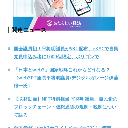
関連ニュース
国会議員初！平将明議員がSBT配布、eKYCで自民
党員申込み者に1000個限定、ポリゴンで
「日本とweb3」国家戦略これからどうなる？
（web3PT座長平将明議員/デジタルガレージ伊藤
穣一氏）
【取材動画】NFT特別担当 平将明議員、自民党の
ブロックチェーン・仮想通貨の規制・税制につい
て語る