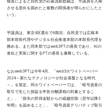
報道によると自民党の石破茂新総裁は、平議員を入閣
させる意向を固めたと複数の関係者が明らかにしたと
いう。
平議員は、東京4区選出で6期目。自民党では広報本
部本部長代理やデジタル社会推進本部の本部長代理を
務める。また同本部ではweb3PTの座長であり、AIの
進化と実装に関するPTの座長も兼務している。
なおweb3PTは今年4月、「web3ホワイトペーパー
2024～新たなテクノロジーが社会基盤となる時代
～」を策定。同ホワイトペーパーでは、「暗号資産の
取引で生じた損益を申告分離課税の対象とするこ
と」、「損失の所得金額からの繰越控除（翌年以降3
年間）を認めること」、「暗号資産デリバティブ取引