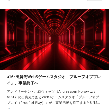
a16z出資先Web3ゲームスタジオ「プルーフオブプレ
イ」、事業終了へ
アンドリーセン・ホロウィッツ（Andreessen Horowitz：
a16z）の出資先であるWeb3ゲームスタジオ「プルーフオブ
プレイ（Proof of Play）」が、事業活動を終了すると8月5…