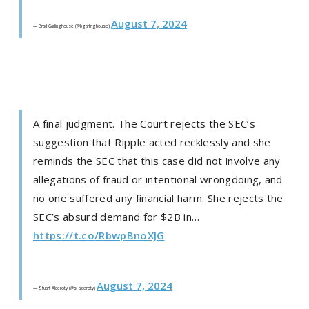
August 7, 2024
— Brad Garlinghouse (@bgarlinghouse)
A final judgment. The Court rejects the SEC’s
suggestion that Ripple acted recklessly and she
reminds the SEC that this case did not involve any
allegations of fraud or intentional wrongdoing, and
no one suffered any financial harm. She rejects the
SEC’s absurd demand for $2B in…
https://t.co/RbwpBnoXJG
August 7, 2024
— Stuart Alderoty (@s_alderoty)