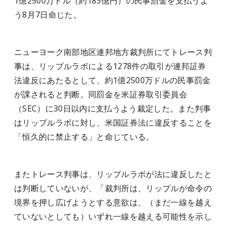
1億2500万ドル（約183億円）の民事罰金を支払うよ
う8月7日命じた。
ニューヨーク南部地区連邦地方裁判所にてトレース判
事は、リップルラボによる1278件の取引が連邦証券
法違反にあたるとして、約1億2500万ドルの民事罰金
が課されると判断。同罰金を米証券取引委員会
（SEC）に30日以内に支払うよう裁定した。また判事
はリップルラボに対し、米国証券法に違反することを
「恒久的に禁止する」と命じている。
またトレース判事は、リップルラボが法に違反したと
は判断していないが、「裁判所は、リップルが命令の
境界を押し広げようとする意欲は、（まだ一線を越え
ていないとしても）いずれ一線を越える可能性を示し