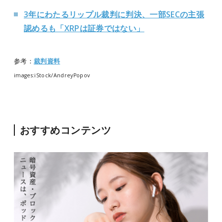
3年にわたるリップル裁判に判決、一部SECの主張
認めるも「XRPは証券ではない」
参考：
裁判資料
images:iStock/AndreyPopov
おすすめコンテンツ