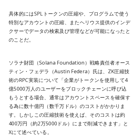
具体的にはSPLトークンの圧縮や、プログラムで使う
特別なアカウントの圧縮、またヘリウス提供のインデ
クサーでデータの検索及び管理などが可能になったと
のことだ。
ソラナ財団（
Solana Foundation
）戦略責任者オース
ティン・フェデラ（
Austin Federa
）氏は、
ZK
圧縮技
術の
RPC
実装について「企業がトークンを使用して
4
億
5000
万人のユーザーをブロックチェーンに呼び込
もうとする場合、通常はアカウントスペースを確保す
る為に数十億円（数千万ドル）のコストがかかりま
す。しかしこの圧縮技術を使えば、そのコストは約
400
万円（約
2
万
5000
ドル）にまで削減できます」と
X
にて述べている。