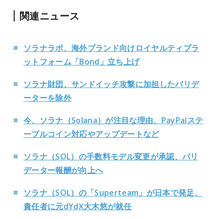
関連ニュース
ソラナラボ、海外ブランド向けロイヤルティプラ
ットフォーム「Bond」立ち上げ
ソラナ財団、サンドイッチ攻撃に加担したバリデ
ーターを除外
今、ソラナ（Solana）が注目な理由、PayPalステ
ーブルコイン対応やアップデートなど
ソラナ（SOL）の手数料モデル変更が承認、バリ
データー報酬が向上へ
ソラナ（
SOL
）の「
Superteam
」が日本で発足、
責任者に元
dYdX
大木悠が就任