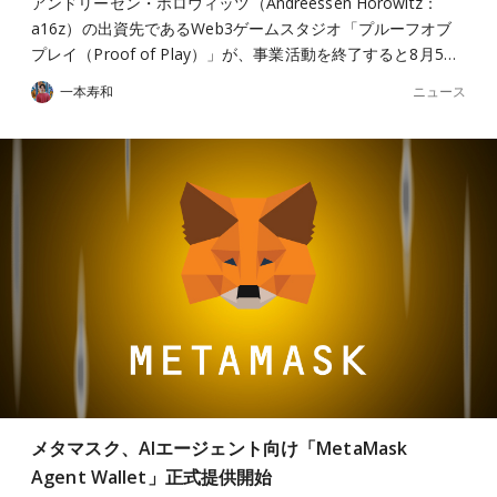
アンドリーセン・ホロウィッツ（Andreessen Horowitz：
a16z）の出資先であるWeb3ゲームスタジオ「プルーフオブ
プレイ（Proof of Play）」が、事業活動を終了すると8月5…
ニュース
一本寿和
メタマスク、AIエージェント向け「MetaMask
Agent Wallet」正式提供開始