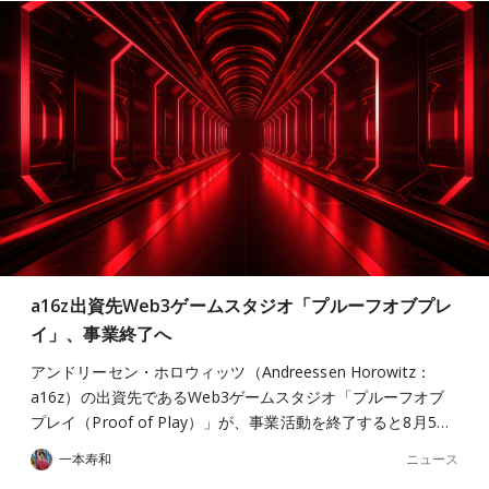
a16z出資先Web3ゲームスタジオ「プルーフオブプレ
イ」、事業終了へ
アンドリーセン・ホロウィッツ（Andreessen Horowitz：
a16z）の出資先であるWeb3ゲームスタジオ「プルーフオブ
プレイ（Proof of Play）」が、事業活動を終了すると8月5…
ニュース
一本寿和