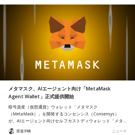
メタマスク、AIエージェント向け「MetaMask
Agent Wallet」正式提供開始
暗号資産（仮想通貨）ウォレット「メタマスク
（MetaMask）」を開発するコンセンシス（Consensys）
が、AIエージェント向けセルフカストディウォレット「メタ…
ニュース
渡邉洋輔