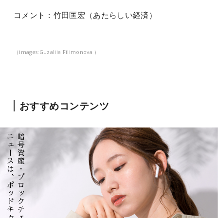
コメン
ト：
竹田匡宏
（あたらしい経済）
（images:Guzaliia Filimonova ）
おすすめコンテンツ