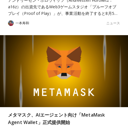
アンドリーセン・ホロウィッツ（Andreessen Horowitz：
a16z）の出資先であるWeb3ゲームスタジオ「プルーフオブ
プレイ（Proof of Play）」が、事業活動を終了すると8月5…
ニュース
一本寿和
メタマスク、AIエージェント向け「MetaMask
Agent Wallet」正式提供開始