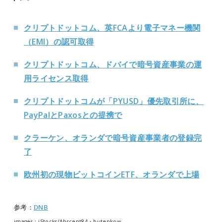
クリプトドットコム、英FCAより電子マネー機関
（EMI）の認可取得
クリプトドットコム、ドバイで暗号資産事業の運
用ライセンス取得
クリプトドットコムが「PYUSD」優先取引所に、
PayPalとPaxosとの提携で
クラーケン、オランダで暗号資産事業者の登録完
了
欧州初の現物ビットコインETF、オランダで上場
参考：
DNB
images：iStocks/Abscent84・butenkow