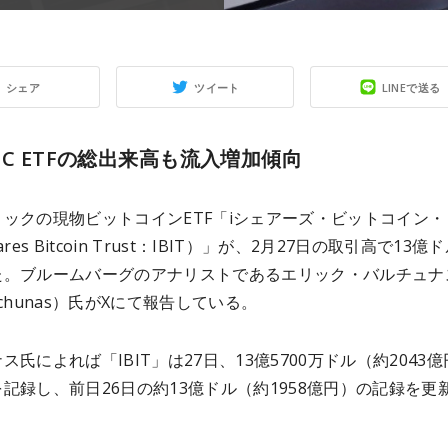
シェア
ツイート
LINEで送る
TC ETFの総出来高も流入増加傾向
ックの現物ビットコインETF「iシェアーズ・ビットコイン・
ares Bitcoin Trust：IBIT）」が、2月27日の取引高で13億
た。ブルームバーグのアナリストであるエリック・バルチュナ
Balchunas）氏がXにて報告している。
ス氏によれば「IBIT」は27日、13億5700万ドル（約2043
記録し、前日26日の約13億ドル（約1958億円）の記録を更
。