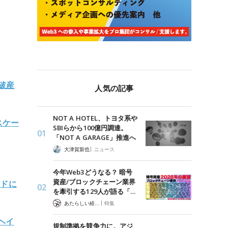
破産
人気の記事
NOT A HOTEL、トヨタ系や
スケー
SBIらから100億円調達。
「NOT A GARAGE」推進へ
|
大津賀新也
ニュース
今年Web3どうなる？ 暗号
資産/ブロックチェーン業界
ンドに
を牽引する129人が語る「…
|
あたらしい経済 編集部
特集
ヘイ
規制準拠を競争力に。アジ