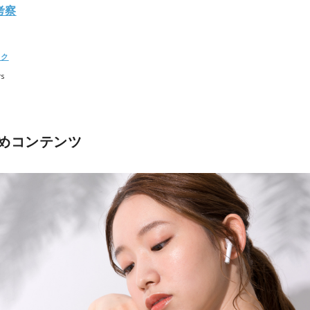
考察
ック
rs
めコンテンツ