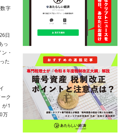
の数字
26日
あっ
イン・
あった
イ
アーク
」が1
0万