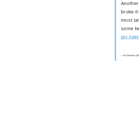
Another
broke it
most lar
some ki
pic.tw
— Eric Balchunas (@E