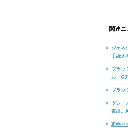
関連ニ
ジェネシ
手続き
ブラッ
ル「GB
ブラッ
グレー
流出。
現物ビ