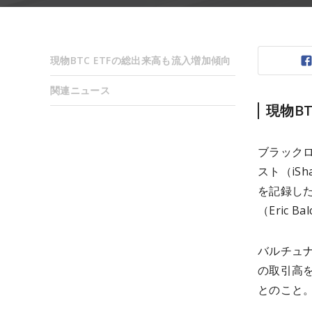
現物BTC ETFの総出来高も流入増加傾向
関連ニュース
現物B
ブラックロ
スト（iSh
を記録し
（Eric 
バルチュナ
の取引高を
とのこと