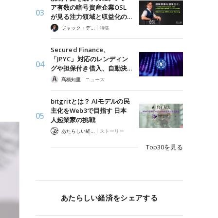
ア有数の暗号資産企業OSL
が見る注力領域と収益化の…
|
ジャック・デロン（Jack Derong）
特集
Secured Finance、
「JPYC」対応のレンディン
グや担保付き借入、自動決…
|
髙橋知里
ニュース
bitgritとは？ AIモデルの民
主化をWeb3で目指す 日本
人起業家の挑戦
|
あたらしい経済 編集部
ストーリー
Top30を見る
あたらしい経済をシェアする