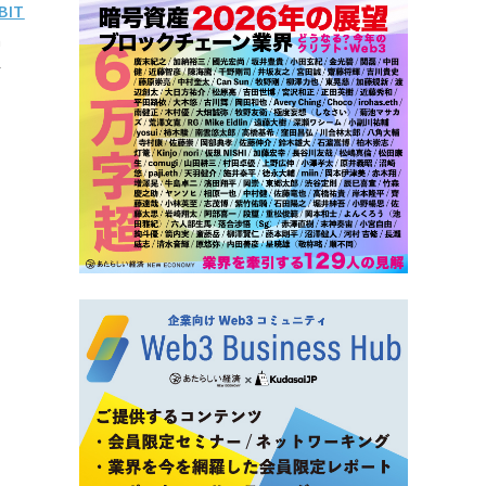
BIT
n
r