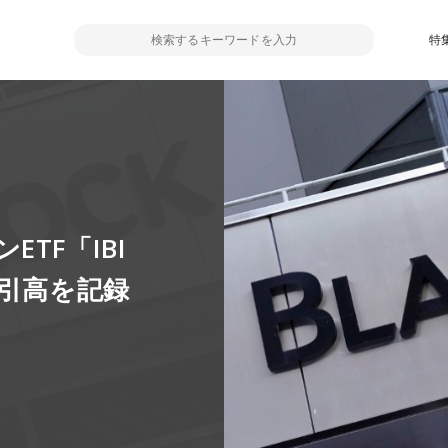
特
TF「IBI
取引高を記録