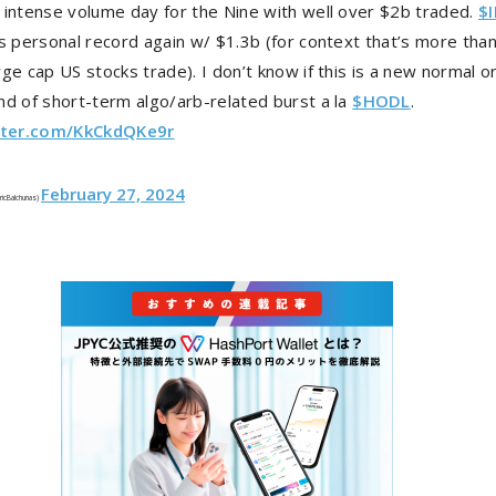
 intense volume day for the Nine with well over $2b traded.
$I
s personal record again w/ $1.3b (for context that’s more tha
ge cap US stocks trade). I don’t know if this is a new normal o
nd of short-term algo/arb-related burst a la
$HODL
.
itter.com/KkCkdQKe9r
February 27, 2024
ricBalchunas)