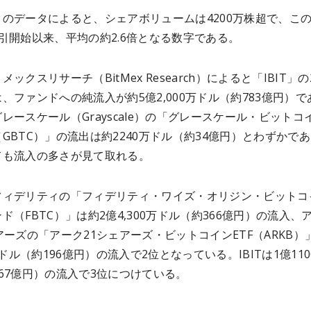
のデータによると、シェアボリュームは4200万株超で、こ
引開始以来、平均の約2.6倍となる数字である。
ックスリサーチ（BitMex Research）によると「IBIT」の
、ファンドへの純流入が約5億2,000万ドル（約783億円）で
レースケール（Grayscale）の「グレースケール・ビットコ
GBTC）」の流出は約2240万ドル（約34億円）とわずかで
ても流入の多さが見て取れる。
フィデリティの「フィデリティ・ワイズ・オリジン・ビットコ
ド（FBTC）」は約2億4,300万ドル（約366億円）の流入、
アーズの「アーク21シェアーズ・ビットコインETF（ARKB）
0万ドル（約196億円）の流入で2位となっている。IBITは1億110
67億円）の流入で3位につけている。