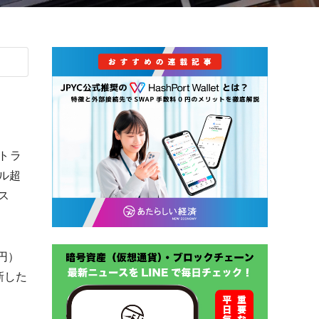
トラ
ドル超
ス
億円）
新した