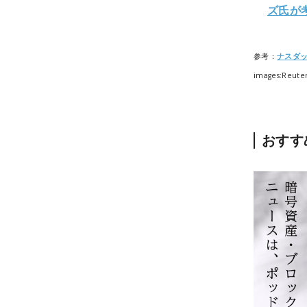
ズ氏が
参考：
ナスダ
images:Reute
おすす