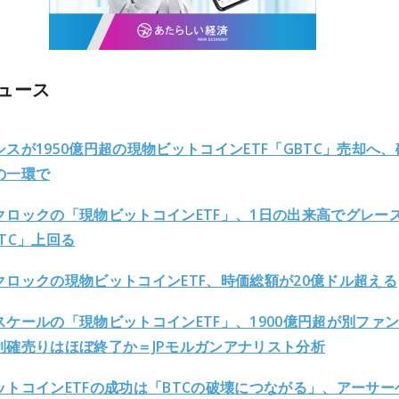
ュース
スが1950億円超の現物ビットコインETF「GBTC」売却へ、
の一環で
クロックの「現物ビットコインETF」、1日の出来高でグレー
TC」上回る
クロックの現物ビットコインETF、時価総額が20億ドル超える
スケールの「現物ビットコインETF」、1900億円超が別ファ
利確売りはほぼ終了か＝JPモルガンアナリスト分析
ットコインETFの成功は「BTCの破壊につながる」、アーサー