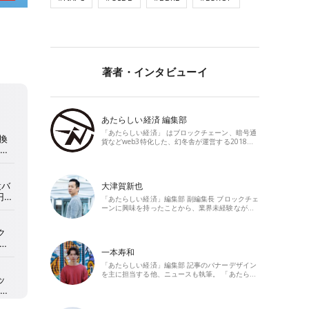
著者・インタビューイ
あたらしい経済 編集部
「あたらしい経済」 はブロックチェーン、暗号通
貨などweb3特化した、幻冬舎が運営する2018…
大津賀新也
「あたらしい経済」編集部 副編集長 ブロックチェ
ーンに興味を持ったことから、業界未経験なが…
一本寿和
「あたらしい経済」編集部 記事のバナーデザイン
を主に担当する他、ニュースも執筆。 「あたら…