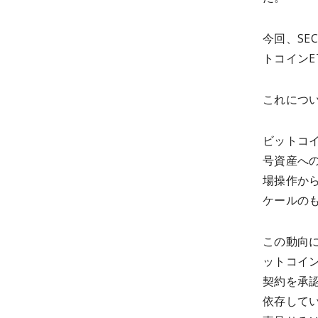
今回、S
トコイン
これにつ
ビットコ
号資産へ
場操作か
ケールの
この動向に
ットコイ
契約を承
依存して