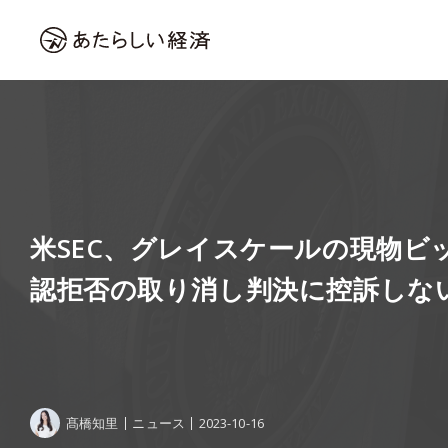
米SEC、グレイスケールの現物ビッ
認拒否の取り消し判決に控訴しな
髙橋知里
ニュース
2023-10-16