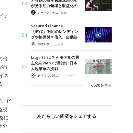
ア有数の暗号資産企業OSL
が見る注力領域と収益化の…
|
ジャック・デロン（Jack Derong）
特集
ビッ
Secured Finance、
「JPYC」対応のレンディン
グや担保付き借入、自動決…
|
髙橋知里
ニュース
bitgritとは？ AIモデルの民
の暗
主化をWeb3で目指す 日本
が市
人起業家の挑戦
イス
|
あたらしい経済 編集部
ストーリー
る。
Top30を見る
で、ビ
監視
あたらしい経済をシェアする
格に
十分