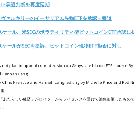
ETF承認判断を再度延期
C、ヴァルキリーのイーサリアム先物ETFを承認＝報道
スケール、米SECのボラティリティ型ビットコインETF承認に
スケールがSECを提訴、ビットコイン現物ETF拒否に対し
not plan to appeal court decision on Grayscale bitcoin ETF -source By
nd Hannah Lang
 Chris Prentice and Hannah Lang; editing by Michelle Price and Rod N
知里
は「あたらしい経済」がロイターからライセンスを受けて編集加筆したもの
ers