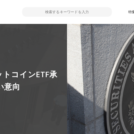
特
トコインETF承
い意向