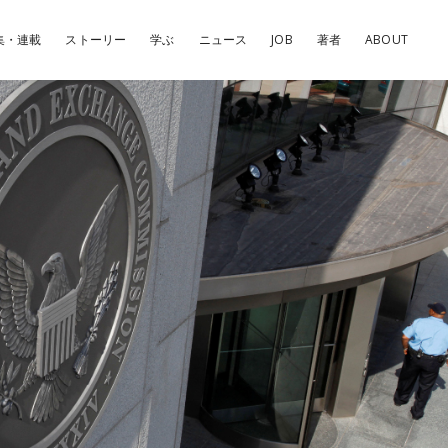
集・連載
ストーリー
学ぶ
ニュース
JOB
著者
ABOUT