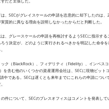
はずだと主張した。
は、SECがグレイスケールの申請を恣意的に却下したのは、
が実質的に異なる理由を説明しなかったからだと判断した。
裁は、グレースケールの申請を再検討するようSECに指示する
あろう決定が、どのように実行されるべきかを明記した命令を
る。
ク（BlackRock）、フィデリティ（Fidelity）、インベスコ
sco）を含む他のいくつかの資産運用会社は、SECに現物ビット
申請中である。SECは遅くとも来年までにこれらの申請につい
だ。
この件について、SECのプレスオフィスはコメントを発表して