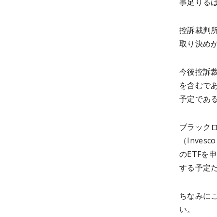
事足りる
控訴裁判所
取り決め
今後控訴
を含むで
予定であ
ブラックロッ
（Inve
のETFを
する予定
ちなみに
い。