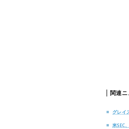
関連ニ
グレイ
米SE