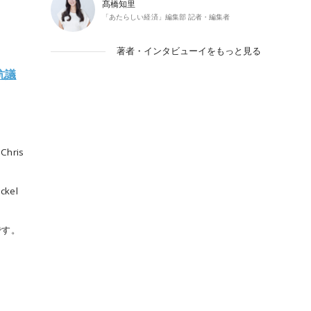
髙橋知里
「あたらしい経済」編集部 記者・編集者
著者・インタビューイをもっと見る
抗議
 Chris
ickel
です。