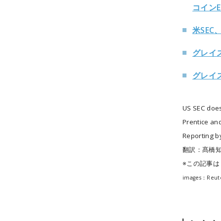
コイン
米SE
グレイ
グレイ
US SEC does 
Prentice a
Reporting by
翻訳：髙橋
※この記事
images：Reut