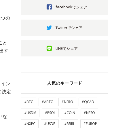
facebookでシェア
2つの
Twitterでシェア
こと
LINEでシェア
出す
人気のキーワード
コイン
て決定
#BTC
#ABTC
#NERO
#QCAD
#USDM
#PSOL
#COIN
#NESO
いな
#NXPC
#USDB
#BBRL
#EUROP