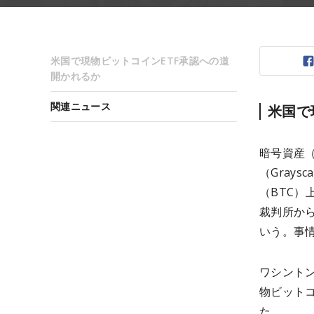
米国で現物ビットコインETF承認への道
開かれるか
関連ニュース
米国で
暗号資産
（Grays
（BTC）
裁判所か
いう。事
ワシントン
物ビット
た。