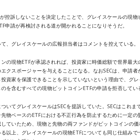
ECが控訴しないことを決定したことで、グレイスケールの現物
ETF申請が再検討される道が開かれることになりそうだ。
いて、グレイスケールの広報担当者はコメントを控えている。
インの現物ETFが承認されれば、投資家に時価総額で世界最大
のエクスポージャーを与えることになる。なおSECは、申請者
ら投資家を保護できることを示していないという理由で、グレ
ものを含むすべての現物ビットコインETFの申請を拒否してい
ついてグレイスケールはSECを提訴していた。SECはこれま
ン先物ベースのETFにおける不正行為を防止するために一定の
認していたため、現物と先物の両ファンドがビットコインの価
いる以上、グレイスケールの現物ETFについても同じ仕組みで