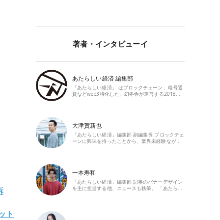
著者・インタビューイ
あたらしい経済 編集部
「あたらしい経済」 はブロックチェーン、暗号通
貨などweb3特化した、幻冬舎が運営する2018…
大津賀新也
「あたらしい経済」編集部 副編集長 ブロックチェ
ーンに興味を持ったことから、業界未経験なが…
一本寿和
「あたらしい経済」編集部 記事のバナーデザイン
を主に担当する他、ニュースも執筆。 「あたら…
訴
ット