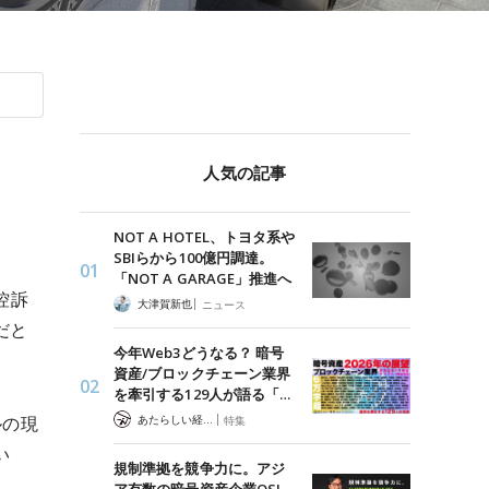
人気の記事
NOT A HOTEL、トヨタ系や
SBIらから100億円調達。
「NOT A GARAGE」推進へ
控訴
|
大津賀新也
ニュース
だと
今年Web3どうなる？ 暗号
資産/ブロックチェーン業界
を牽引する129人が語る「…
|
ルの現
あたらしい経済 編集部
特集
い
規制準拠を競争力に。アジ