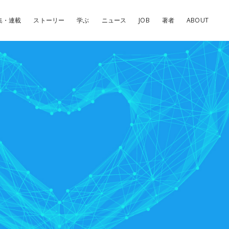
集・連載
ストーリー
学ぶ
ニュース
JOB
著者
ABOUT