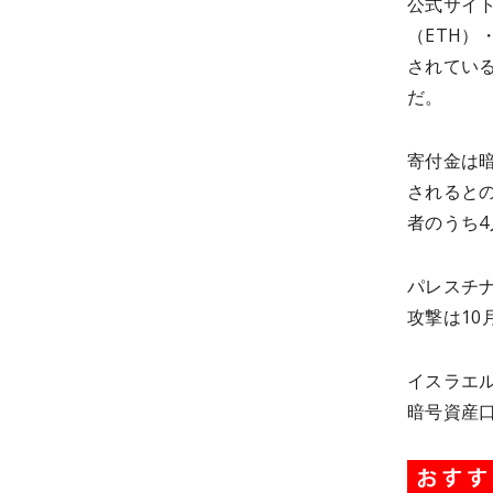
公式サイ
（ETH）
されてい
だ。
寄付金は
されると
者のうち
パレスチ
攻撃は1
イスラエル
暗号資産