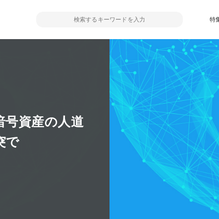
特
が暗号資産の人道
突で