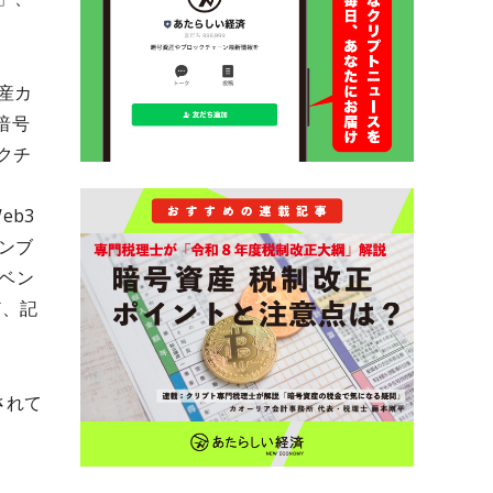
産カ
暗号
ックチ
eb3
ロンブ
ーベン
ど、記
されて