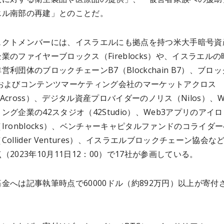
エル南部の再建」とのことだ。
ェクトメンバーには、イスラエルにも拠点を持つ米大手暗号資
業のファイヤーブロックス（Fireblocks）や、イスラエルの
営利団体のブロックチェーンB7（Blockchain B7）、ブロ
Rおよびコンテンツマーケティング会社のマーケットアクロス
t Across）、デジタル資産プロバイダーのノリス（Nilos）、W
ング企業の42スタジオ（42Studio）、Web3アプリのアイ
Ironblocks）、ベンチャーキャピタルファンドのコライダ
Collider Ventures）、イスラエルブロックチェーン協会な
（2023年10月11日12：00）で17社が参画している。
金へは記事執筆時点で60000ドル（約892万円）以上が寄付