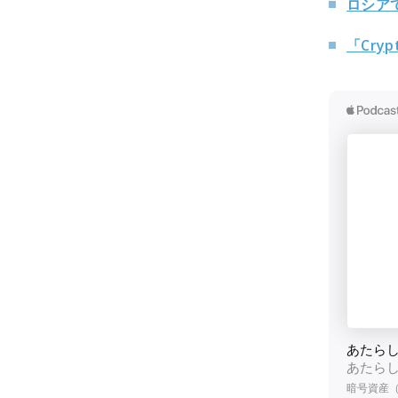
ロシア
「Cry