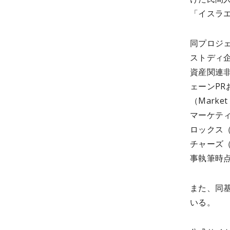
「イスラ
同プロジ
ストディ企
資産関連非
ェーンP
（Marke
マーケティ
ロックス（
チャーズ（
事執筆時点
また、同基
いる。