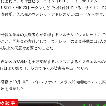
トによれば、寄付はビットコイン（BTC）・イーサリアム
・USDT・ERC20トークンなどで受け付けている。サイトにて
る寄付受け入れ先のウォレットアドレスかQRコードから寄付
暗号資産業界の貢献者らが管理するマルチシグウォレットにて
のこと。同基金の方針として、ウォレットの資金移動には7人
4人以上の同意が必要とのことだ。
ナ自治区ガザ地区を実効支配するハマスによるイスラエルへの
0月7日より始まり、双方で多くの被害者を出している。
警察は10月10日、パレスチナのイスラム武装組織ハマスに
口座を凍結した。