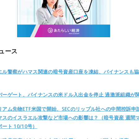
ュース
エル警察がハマス関連の暗号資産口座を凍結、バイナンスも
バーゲート、バイナンスの米ドル入出金を停止 過激派組織が
リアム先物ETF米国で開始、SECのリップル社への中間控訴申
マスのイスラエル攻撃など市場への影響は？（暗号資産 週間
ート 10/10号）