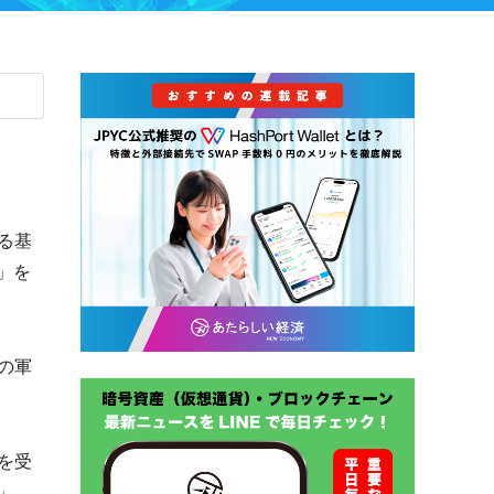
る基
）」を
の軍
を受
」、