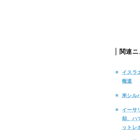
関連ニ
イスラ
報道
米シル
イーサ
却、ハ
ットレポ