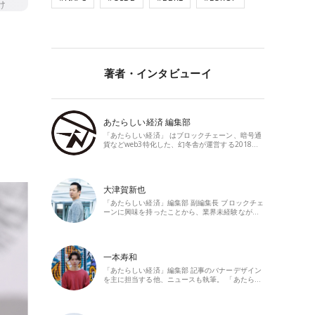
著者・インタビューイ
あたらしい経済 編集部
「あたらしい経済」 はブロックチェーン、暗号通
貨などweb3特化した、幻冬舎が運営する2018…
大津賀新也
「あたらしい経済」編集部 副編集長 ブロックチェ
ーンに興味を持ったことから、業界未経験なが…
一本寿和
「あたらしい経済」編集部 記事のバナーデザイン
を主に担当する他、ニュースも執筆。 「あたら…