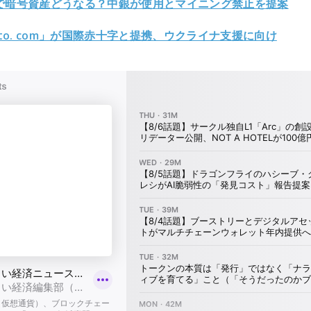
で暗号資産どうなる？中銀が使用とマイニング禁止を提案
pto. com」が国際赤十字と提携、ウクライナ支援に向け