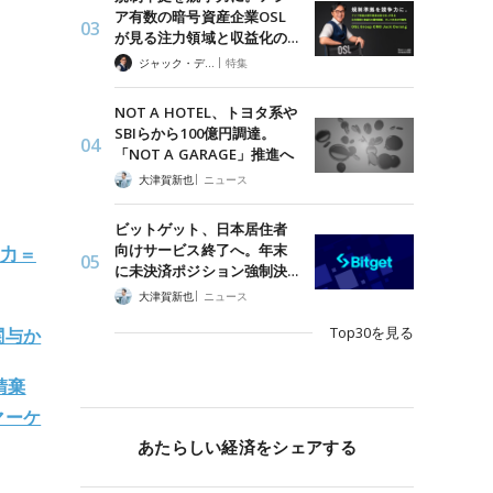
ア有数の暗号資産企業OSL
が見る注力領域と収益化の…
|
ジャック・デロン（Jack Derong）
特集
NOT A HOTEL、トヨタ系や
SBIらから100億円調達。
「NOT A GARAGE」推進へ
|
大津賀新也
ニュース
ビットゲット、日本居住者
向けサービス終了へ。年末
協力＝
に未決済ポジション強制決…
|
大津賀新也
ニュース
Top30を見る
関与か
請棄
マーケ
あたらしい経済をシェアする