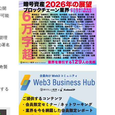
公開
が可能
管理
の署名
奇襲
関する