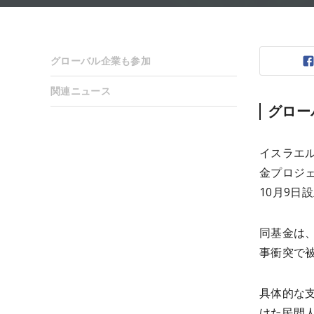
グローバル企業も参加
関連ニュース
グロー
イスラエ
金プロジェク
10月9日
同基金は
事衝突で
具体的な
けた民間