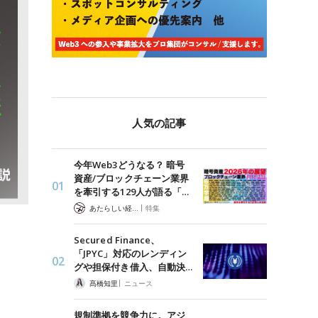
人気の記事
今年Web3どうなる？ 暗号
資産/ブロックチェーン業界
を牽引する129人が語る「…
|
あたらしい経済 編集部
特集
Secured Finance、
「JPYC」対応のレンディン
グや担保付き借入、自動決…
|
髙橋知里
ニュース
規制準拠を競争力に。アジ