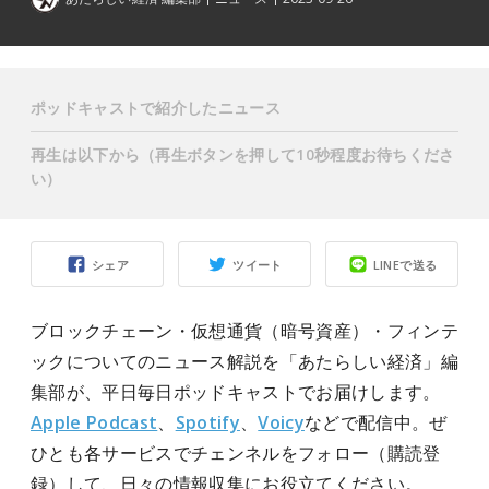
ポッドキャストで紹介したニュース
再生は以下から（再生ボタンを押して10秒程度お待ちくださ
い）
シェア
ツイート
LINEで送る
ブロックチェーン・仮想通貨（暗号資産）・フィンテ
ックについてのニュース解説を「あたらしい経済」編
集部が、平日毎日ポッドキャストでお届けします。
Apple Podcast
、
Spotify
、
Voicy
などで配信中。ぜ
ひとも各サービスでチェンネルをフォロー（購読登
録）して、日々の情報収集にお役立てください。