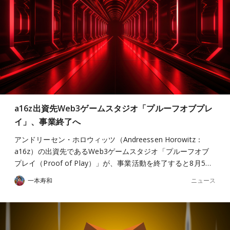
a16z出資先Web3ゲームスタジオ「プルーフオブプレ
イ」、事業終了へ
アンドリーセン・ホロウィッツ（Andreessen Horowitz：
a16z）の出資先であるWeb3ゲームスタジオ「プルーフオブ
プレイ（Proof of Play）」が、事業活動を終了すると8月5…
ニュース
一本寿和