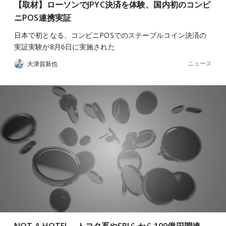
【取材】ローソンでJPYC決済を体験、国内初のコンビ
ニPOS連携実証
日本で初となる、コンビニPOSでのステーブルコイン決済の
実証実験が8月6日に実施された
ニュース
大津賀新也
NOT A HOTEL、トヨタ系やSBIらから100億円調達。