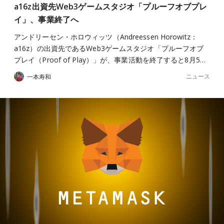
a16z出資先Web3ゲームスタジオ「プルーフオブプレ
イ」、事業終了へ
アンドリーセン・ホロウィッツ（Andreessen Horowitz：
a16z）の出資先であるWeb3ゲームスタジオ「プルーフオブ
プレイ（Proof of Play）」が、事業活動を終了すると8月5…
ニュース
一本寿和