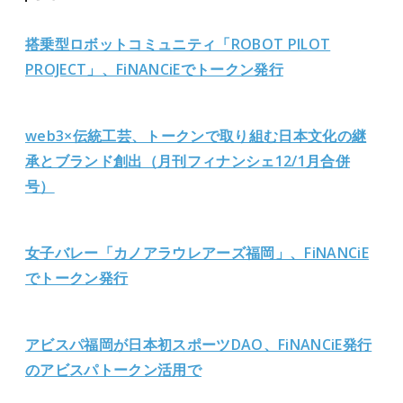
搭乗型ロボットコミュニティ「ROBOT PILOT
PROJECT」、FiNANCiEでトークン発行
web3×伝統工芸、トークンで取り組む日本文化の継
承とブランド創出（月刊フィナンシェ12/1月合併
号）
女子バレー「カノアラウレアーズ福岡」、FiNANCiE
でトークン発行
アビスパ福岡が日本初スポーツDAO、FiNANCiE発行
のアビスパトークン活用で