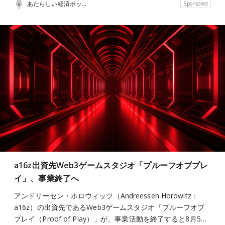
あたらしい経済ポッドキャスト
Sponsored
a16z出資先Web3ゲームスタジオ「プルーフオブプレ
イ」、事業終了へ
アンドリーセン・ホロウィッツ（Andreessen Horowitz：
a16z）の出資先であるWeb3ゲームスタジオ「プルーフオブ
プレイ（Proof of Play）」が、事業活動を終了すると8月5…