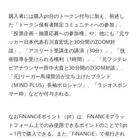
購入者には購入pt分のトークン付与に加え、前述し
た「トークン保有者限定コミュニティへの参加」、
「投票企画・抽選応募への参加権」や、他にも「元サ
ッカー日本代表石川直宏氏と30分間のZOOM対
談」、「アスリート受講生の講演（30分）」、「技
術指導を受けられる権利（1時間）」、「元フジテレ
ビアナウンサー田中大貴と30分間のZOOM対談」、
「元Jリーガー馬場賢治が立ち上げたブランド
（MIND PLUS）長袖ポロシャツ」、「ラジオスポン
サー枠」などが付与される。
なおFiNANCiEポイント（pt）は、FiNANCiEプラッ
トフォーム上でのみ使用できるポイントのことで1pt
＝1円で購入できる。また「FiNANCiE」で発行され