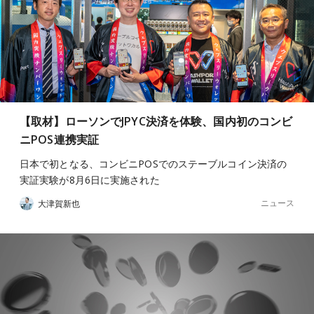
【取材】ローソンでJPYC決済を体験、国内初のコンビ
ニPOS連携実証
日本で初となる、コンビニPOSでのステーブルコイン決済の
実証実験が8月6日に実施された
ニュース
大津賀新也