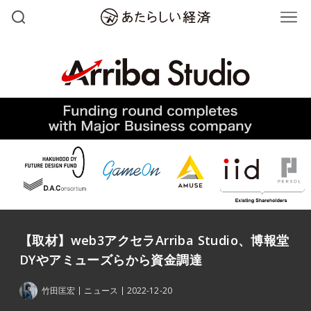
【取材】web3アクセラArriba Studio、博報堂
DYやアミューズらから資金調達
竹田匡宏
ニュース
2022-12-20