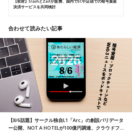
【取材】SlashとZaifが提携、国内でECや店頭での暗号資産
決済サービスを共同検討
合わせて読みたい記事
【8/6話題】サークル独自L1「Arc」の創設バリデータ
ー公開、NOT A HOTELが100億円調達、クラウドフ…