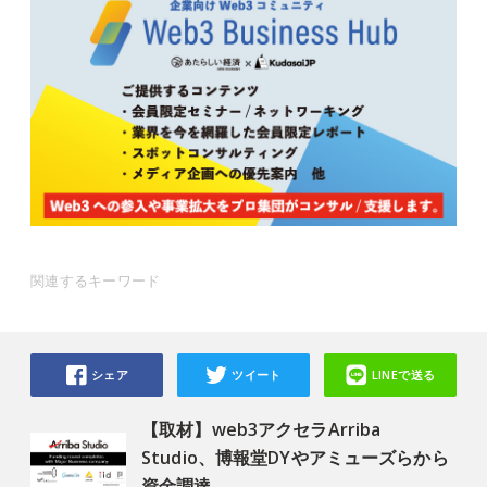
関連するキーワード
シェア
ツイート
LINEで送る
【取材】web3アクセラArriba
Studio、博報堂DYやアミューズらから
資金調達